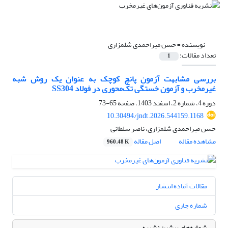
نویسنده =
حسن میراحمدی شلمزاری
تعداد مقالات:
1
بررسی مشابهت آزمون پانچ کوچک به عنوان یک روش شبه
غیرمخرب و آزمون خستگی تک‌محوری در فولاد SS304
دوره 4، شماره 2، اسفند 1403، صفحه
65-73
10.30494/jndt.2026.544159.1168
حسن میراحمدی شلمزاری، ناصر سلطانی
مشاهده مقاله
اصل مقاله
960.48 K
مقالات آماده انتشار
شماره جاری
شماره‌های پیشین نشریه