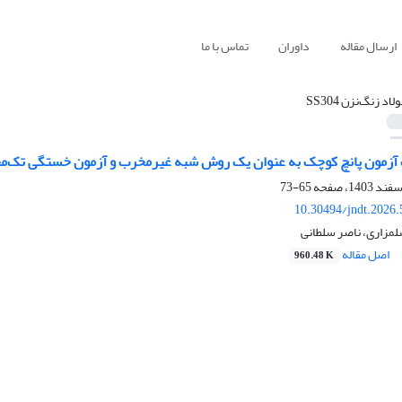
ارسال مقاله
داوران
تماس با ما
لاد زنگ‌نزن SS304
مون پانچ کوچک به عنوان یک روش شبه غیرمخرب و آزمون خستگی تک‌محوری د
65-73
10.30494/jndt.2026
مزاری، ناصر سلطانی
اصل مقاله
960.48 K