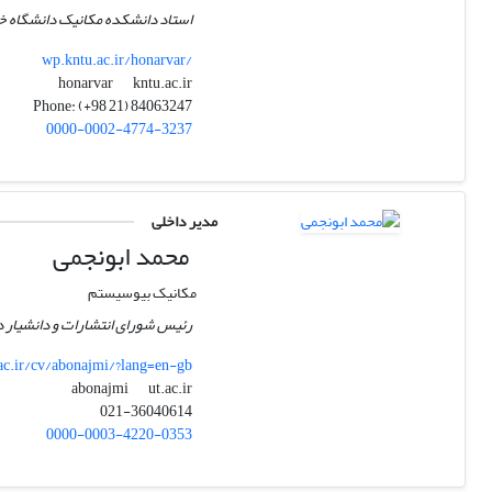
استاد دانشکده مکانیک دانشگاه خ
wp.kntu.ac.ir/honarvar/
kntu.ac.ir
honarvar
Phone: (+98 21) 84063247
0000-0002-4774-3237
مدیر داخلی
محمد ابونجمی
مکانیک بیوسیستم
رئیس شورای انتشارات و دانشیار د
.ac.ir/cv/abonajmi/?lang=en-gb
ut.ac.ir
abonajmi
021-36040614
0000-0003-4220-0353