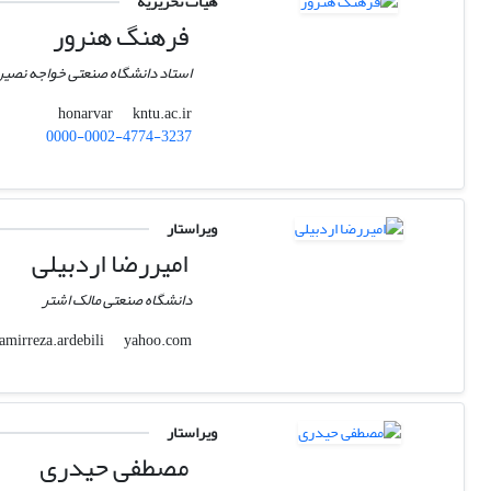
هیات تحریریه
فرهنگ هنرور
استاد دانشگاه صنعتی خواجه نصی
kntu.ac.ir
honarvar
0000-0002-4774-3237
ویراستار
امیررضا اردبیلی
دانشگاه صنعتی مالک اشتر
yahoo.com
amirreza.ardebili
ویراستار
مصطفی حیدری