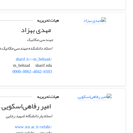
هیات تحریریه
مهدی بهزاد
مهندسی مکانیک
استاد دانشکده مهندسی مکانیک 
sharif.ir/~m_behzad/
sharif.edu
m_behzad
0000-0002-4042-6503
هیات تحریریه
امیر رفاهی‌اسکویی
استادیار دانشگاه شهید رجایی
www.sru.ac.ir/refahi/