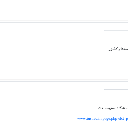
سته‌ای کشور
انشگاه علم و صنعت
www.iust.ac.ir/page.php?slct_