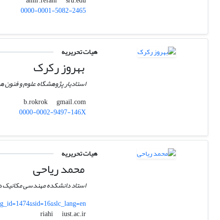
sru.edu
amir.refahi
0000-0001-5082-2465
هیات تحریریه
بهروز رکرک
استادیار پژوهشگاه علوم و فنون ه
gmail.com
b.rokrok
0000-0002-9497-146X
هیات تحریریه
محمد ریاحی
استاد دانشکده مهندسی مکانیک د
pg_id=1474&sid=16&slc_lang=en
iust.ac.ir
riahi