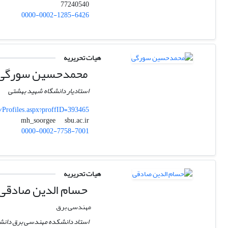
77240540
0000-0002-1285-6426
هیات تحریریه
محمدحسین سورگی
استادیار دانشگاه شهید بهشتی
s/Profiles.aspx?proffID=393465
sbu.ac.ir
mh_soorgee
0000-0002-7758-7001
هیات تحریریه
حسام الدین صادقی
مهندسی برق
استاد دانشکده مهندسی برق دانشگ