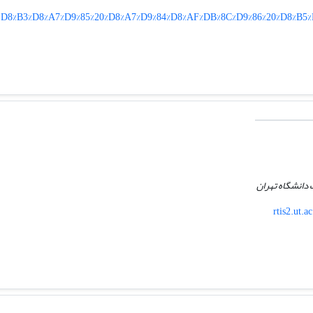
AD%D8%B3%D8%A7%D9%85%20%D8%A7%D9%84%D8%AF%DB%8C%D9%86%20%D8%B
دانشگاه تهران
rtis2.ut.