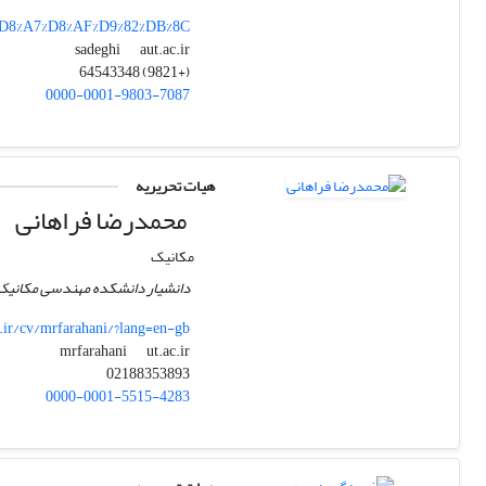
5%D8%A7%D8%AF%D9%82%DB%8C
aut.ac.ir
sadeghi
(+9821) 64543348
0000-0001-9803-7087
هیات تحریریه
محمدرضا فراهانی
مکانیک
دانشیار دانشکده مهندسی مکانیک 
ac.ir/cv/mrfarahani/?lang=en-gb
ut.ac.ir
mrfarahani
02188353893
0000-0001-5515-4283