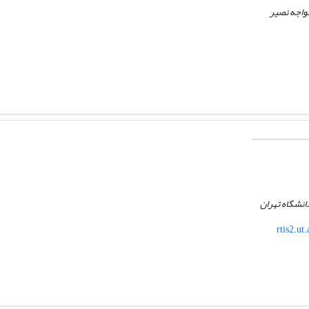
واجه نصیر
انشگاه تهران
rtis2.ut