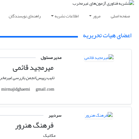
صفحه اصلی
مرور
اطلاعات نشریه
راهنمای نویسندگان
اعضای هیات تحریریه
مدیر مسئول
میرمجید قائمی
نایب رییس انجمن بازرسی غیرمخرب
gmail.com
mirmajidghaemi
سردبیر
فرهنگ هنرور
مکانیک