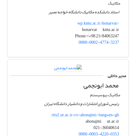
مکانیک
استاد دانشکده مکانیک دانشگاه خواجه نصیر
wp.kntu.ac.ir/honarvar/
kntu.ac.ir
honarvar
Phone: (+98 21) 84063247
0000-0002-4774-3237
مدیر داخلی
محمد ابونجمی
مکانیک بیوسیستم
رئیس شورای انتشارات و دانشیار دانشگاه تهران
rtis2.ut.ac.ir/cv/abonajmi/?lang=en-gb
ut.ac.ir
abonajmi
021-36040614
0000-0003-4220-0353