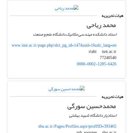
هیات تحریریه
محمد ریاحی
استاد دانشکده مهندسی مکانیک دانشگاه علم و صنعت
www.iust.ac.ir/page.php?slct_pg_id=1474&sid=16&slc_lang=en
iust.ac.ir
riahi
77240540
0000-0002-1285-6426
هیات تحریریه
محمدحسین سورگی
استادیار دانشگاه شهید بهشتی
sbu.ac.ir/Pages/Profiles.aspx?proffID=393465
sbu.ac.ir
mh_soorgee