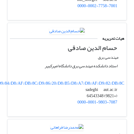
0000-0002-7758-7001
هیات تحریریه
حسام الدین صادقی
مهندسی برق
استاد دانشکده مهندسی برق دانشگاه امیرکبیر
7%D9%84%D8%AF%DB%8C%D9%86%20%D8%B5%D8%A7%D8%AF%D9%82%DB%8C
aut.ac.ir
sadeghi
(+9821) 64543348
0000-0001-9803-7087