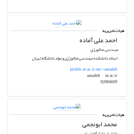
هیات تحریریه
احمد علی آماده
مهندسی متالورژی
استاد دانشکده مهندسی متالورژی و مواد دانشگاه تهران
profile.ut.ac.ir/en/~amadeh
ut.ac.ir
amadeh
82084609
هیات تحریریه
محمد ابونجمی
دانشیار دانشگاه تهران