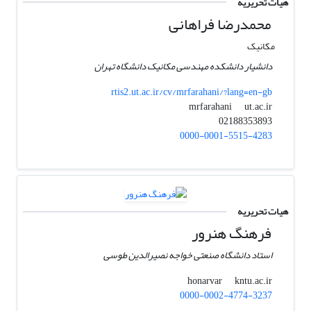
هیات تحریریه
محمدرضا فراهانی
مکانیک
دانشیار دانشکده مهندسی مکانیک دانشگاه تهران
rtis2.ut.ac.ir/cv/mrfarahani/?lang=en-gb
ut.ac.ir
mrfarahani
02188353893
0000-0001-5515-4283
هیات تحریریه
فرهنگ هنرور
استاد دانشگاه صنعتی خواجه نصیرالدین طوسی
kntu.ac.ir
honarvar
0000-0002-4774-3237