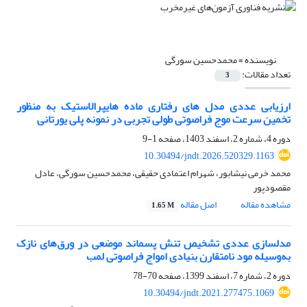
نویسنده =
محمدحسین سورگی
تعداد مقالات:
3
ارزیابی عددی مدل های رفتاری ماده هایپرالاستیک به منظور
تخمین سرعت موج فراصوتی طولی تجربی در نمونه پلی یورتانی
دوره 4، شماره 2، اسفند 1403، صفحه
1-9
10.30494/jndt.2026.520329.1163
محمد خرمی نیشابور، شهرام اعتمادی حقیقی، محمدحسین سورگی، عادل
مقصودپور
مشاهده مقاله
اصل مقاله
1.65 M
مدلسازی عددی تشخیص تنش پسماند موضعی در ورق‌های نازک
به‌وسیله مود نامتقارن بنیادی امواج فراصوتی لمب
دوره 2، شماره 7، اسفند 1399، صفحه
70-78
10.30494/jndt.2021.277475.1069