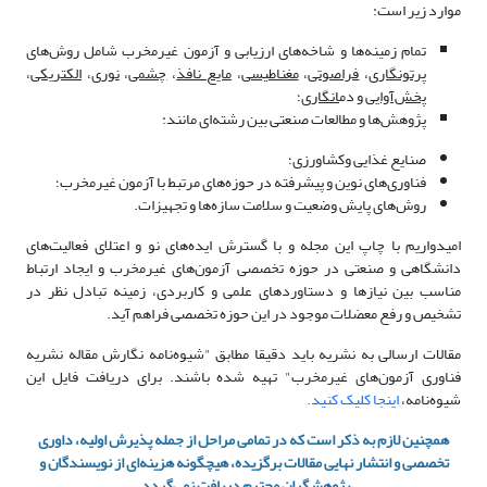
موارد زیر است:
تمام زمینه‌ها و شاخه‌های ارزیابی و آزمون‌ غیرمخرب شامل روش‌های
پرتونگاری
،
فراصوتی
،
مغناطیسی
،
مایع نافذ
،
چشمی
،
نوری
،
الکتریکی
،
پخش‌آوایی
و دم
انگاری
؛
پژوهش‌ها و مطالعات صنعتی بین رشته‌ای مانند:
صنایع غذایی وکشاورزی؛
فناوری‌های نوین و پیشرفته در حوزه‌های مرتبط با آزمون غیرمخرب؛
روش‌های پایش وضعیت و سلامت سازه‌ها و تجهیزات.
امیدواریم با چاپ این مجله و با گسترش ایده‌های نو و اعتلای فعالیت‌های
دانشگاهی و صنعتی در حوزه تخصصی آزمون‌های غیرمخرب و ایجاد ارتباط
مناسب بین نیازها و دستاوردهای علمی و کاربردی، زمینه تبادل نظر در
تشخیص و رفع معضلات موجود در این حوزه تخصصی فراهم آید.
مقالات ارسالی به نشریه باید دقیقا مطابق "شیوه‌نامه نگارش مقاله نشریه
فناوری آزمو‌ن‌های غیرمخرب" تهیه شده باشند. برای دریافت فایل این
شیوه‌نامه،
اینجا کلیک کنید.
همچنین لازم به ذکر است که در تمامی مراحل از جمله پذیرش اولیه، داوری
تخصصی و انتشار نهایی مقالات برگزیده، هیچگونه هزینه‌ای از نویسندگان و
پژوهشگران محترم دریافت نمی‌گردد.