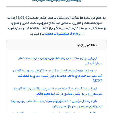
به اطلاع می‌رساند مطابق آیین نامه نشریات علمی کشور مصوب 98/02/02 وزارت
علوم، تحقیقات و فناوری، به منظور صیانت از حقوق و مالکیت فکری و معنوی
پژوهشگران و نویسندگان محترم و پیشگیری از انتشار مقالات تکراری، این نشریه
از
نرم افزار مشابهت‌یاب همیاب
بهره می‌برد.
مقالات پر بازدید
ارزیابی نوع و شدت خرابی لوله‌های ریفورمر بخار با استفاده از
جریان گردابی
بهبود دقت و وضوح تصاویر با ترکیب رادیوگرافی نوترونی و گاما در
شناسایی ساختارهای داخلی مواد به روش شبیه سازی به کمک کد
MCNP
ارزیابی عملکرد دستگاه تصویربرداری پس ‏پراکنشی با آشکارساز
سوسوزن و پرتو ایکس مدادی در شرایط محیط واقعی
طراحی مدل ترکیبی داده‌محور و طبقه‌بندی جهت انتخاب روش بهینه
آزمون‌های غیرمخرب در بازرسی جوش