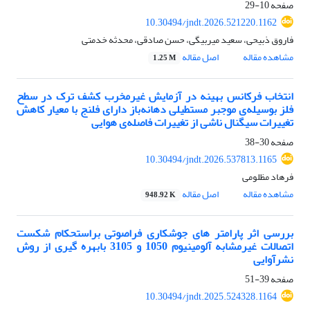
صفحه
10-29
10.30494/jndt.2026.521220.1162
فاروق ذبیحی، سعید میربیگی، حسن صادقی، محدثه خدمتی
مشاهده مقاله
اصل مقاله
1.25 M
انتخاب فرکانس بهینه در آزمایش غیرمخرب کشف ترک در سطح
فلز بوسیله‌ی موجبر مستطیلی دهانه‌باز دارای فلنج با معیار کاهش
تغییرات سیگنال ناشی از تغییرات فاصله‌ی هوایی
صفحه
30-38
10.30494/jndt.2026.537813.1165
فرهاد مظلومی
مشاهده مقاله
اصل مقاله
948.92 K
بررسی اثر پارامتر های جوشکاری فراصوتی براستحکام شکست
اتصالات غیرمشابه آلومینیوم 1050 و 3105 بابهره گیری از روش
نشرآوایی
صفحه
39-51
10.30494/jndt.2025.524328.1164