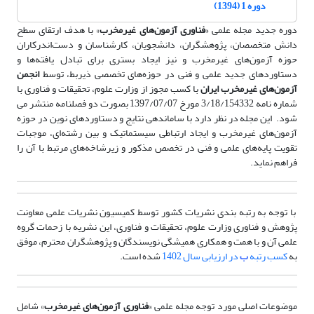
دوره 1 (1394)
دوره جدید مجله علمی «
فناوری آزمون‌های
غیرمخرب
» با هدف ارتقای سطح
دانش متخصصان، پژوهشگران، دانشجویان، کارشناسان و دست‌اندرکاران
حوزه آزمون‌های غیرمخرب و نیز ایجاد بستری برای تبادل یافته‌ها و
دستاوردهای جدید علمی و فنی در حوزه‌های تخصصی ذیربط، توسط
انجمن
آزمون‌های
غیرمخرب ایران
با کسب مجوز از وزارت علوم، تحقیقات و فناوری با
شماره نامه 3/18/154332 مورخ 1397/07/07 بصورت دو فصلنامه منتشر می
شود. این مجله در نظر دارد با ساماندهی نتایج و دستاوردهای نوین در حوزه
آزمون‌های غیرمخرب و ایجاد ارتباطی سیستماتیک و بین رشته‌ای، موجبات
تقویت پایه‌های علمی و فنی در تخصص مذکور و زیرشاخه‌های مرتبط با آن را
فراهم نماید.
با توجه به رتبه بندی نشریات کشور توسط کمیسیون نشریات علمی معاونت
پژوهش و فناوری وزارت علوم، تحقیقات و فناوری، این نشریه با زحمات گروه
علمی آن و با همت و همکاری همیشگی نویسندگان و پژوهشگران محترم، موفق
به
کسب رتبه
ب
در ارزیابی سال 1402
شده است.
موضوعات اصلی مورد توجه مجله علمی «
فناوری آزمون‌های غیرمخرب
» شامل