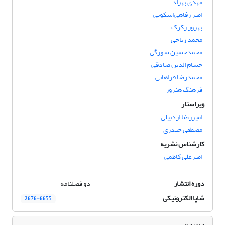
مهدی بهزاد
امیر رفاهی‌اسکویی
بهروز رکرک
محمد ریاحی
محمدحسین سورگی
حسام الدین صادقی
محمدرضا فراهانی
فرهنگ هنرور
ویراستار
امیررضا اردبیلی
مصطفی حیدری
کارشناس نشریه
امیرعلی کاظمی
دوره انتشار
دو فصلنامه
شاپا الکترونیکی
2676-6655
جستجو