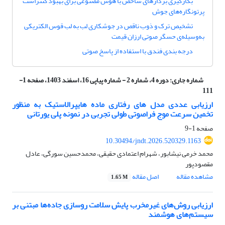
بکارگیری بردارهای شاخص با هوش مصنوعی برای بهبود کنتراست
پرتونگاره‌های جوش
تشخیص ترک و ذوب ناقص در جوشکاری لب به لب قوس الکتریکی
به‌وسیله‌ی حسگر صوتی ارزان قیمت
درجه بندی فندق با استفاده از پاسخ صوتی
شماره جاری:
دوره 4، شماره 2 - شماره پیاپی 16، اسفند 1403، صفحه 1-
111
ارزیابی عددی مدل های رفتاری ماده هایپرالاستیک به منظور
تخمین سرعت موج فراصوتی طولی تجربی در نمونه پلی یورتانی
صفحه
1-9
10.30494/jndt.2026.520329.1163
محمد خرمی نیشابور، شهرام اعتمادی حقیقی، محمدحسین سورگی، عادل
مقصودپور
مشاهده مقاله
اصل مقاله
1.65 M
ارزیابی روش‌های غیرمخرب پایش سلامت روسازی جاده‌ها مبتنی بر
سیستم‌های هوشمند