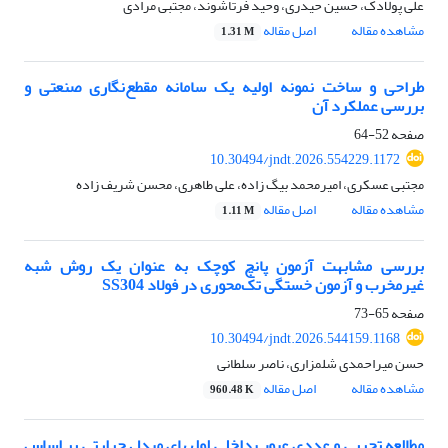
علی پولادک، حسین حیدری، وحید فرتاشوند، مجتبی مرادی
مشاهده مقاله
اصل مقاله
1.31 M
طراحی و ساخت نمونه اولیه یک سامانه مقطع‌نگاری صنعتی و
بررسی عملکرد آن
صفحه
52-64
10.30494/jndt.2026.554229.1172
مجتبی عسکری، امیرمحمد بیگ زاده، علی طاهری، محسن شریف زاده
مشاهده مقاله
اصل مقاله
1.11 M
بررسی مشابهت آزمون پانچ کوچک به عنوان یک روش شبه
غیرمخرب و آزمون خستگی تک‌محوری در فولاد SS304
صفحه
65-73
10.30494/jndt.2026.544159.1168
حسن میراحمدی شلمزاری، ناصر سلطانی
مشاهده مقاله
اصل مقاله
960.48 K
مطالعه تجربی و عددی عیوب داخلی لولههای مبدل حرارتی بر اساس