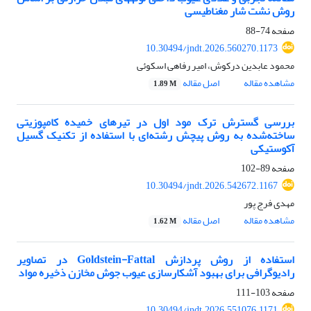
روش نشت شار مغناطیسی
صفحه
74-88
10.30494/jndt.2026.560270.1173
محمود عابدین درکوش، امیر رفاهی اسکوئی
مشاهده مقاله
اصل مقاله
1.89 M
بررسی گسترش ترک مود اول در تیرهای خمیده کامپوزیتی
ساخته‌شده به روش پیچش رشته‌ای با استفاده از تکنیک گسیل
آکوستیکی
صفحه
89-102
10.30494/jndt.2026.542672.1167
مهدی فرج پور
مشاهده مقاله
اصل مقاله
1.62 M
استفاده از روش پردازش Goldstein-Fattal در تصاویر
رادیوگرافی برای بهبود آشکارسازی عیوب جوش مخازن ذخیره مواد
صفحه
103-111
10.30494/jndt.2026.551076.1171