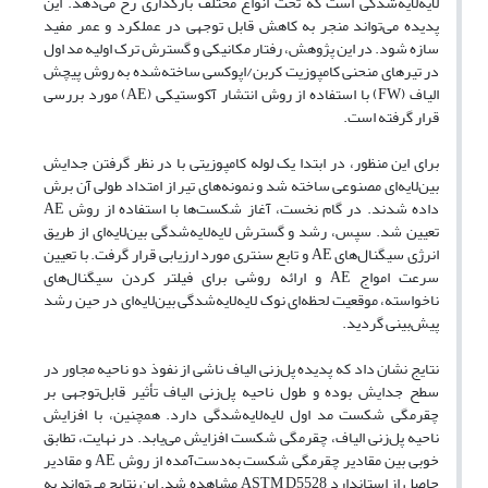
لایه‌لایه‌شدگی است که تحت انواع مختلف بارگذاری رخ می‌دهد. این
پدیده می‌تواند منجر به کاهش قابل توجهی در عملکرد و عمر مفید
سازه شود. در این پژوهش، رفتار مکانیکی و گسترش ترک اولیه مد اول
در تیرهای منحنی کامپوزیت کربن/اپوکسی ساخته‌شده به روش پیچش
الیاف (FW) با استفاده از روش انتشار آکوستیکی (AE) مورد بررسی
قرار گرفته است.
برای این منظور، در ابتدا یک لوله کامپوزیتی با در نظر گرفتن جدایش
بین‌لایه‌ای مصنوعی ساخته شد و نمونه‌های تیر از امتداد طولی آن برش
داده شدند. در گام نخست، آغاز شکست‌ها با استفاده از روش AE
تعیین شد. سپس، رشد و گسترش لایه‌لایه‌شدگی بین‌لایه‌ای از طریق
انرژی سیگنال‌های AE و تابع سنتری مورد ارزیابی قرار گرفت. با تعیین
سرعت امواج AE و ارائه روشی برای فیلتر کردن سیگنال‌های
ناخواسته، موقعیت لحظه‌ای نوک لایه‌لایه‌شدگی بین‌لایه‌ای در حین رشد
پیش‌بینی گردید.
نتایج نشان داد که پدیده پل‌زنی الیاف ناشی از نفوذ دو ناحیه مجاور در
سطح جدایش بوده و طول ناحیه پل‌زنی الیاف تأثیر قابل‌توجهی بر
چقرمگی شکست مد اول لایه‌لایه‌شدگی دارد. همچنین، با افزایش
ناحیه پل‌زنی الیاف، چقرمگی شکست افزایش می‌یابد. در نهایت، تطابق
خوبی بین مقادیر چقرمگی شکست به‌دست‌آمده از روش AE و مقادیر
حاصل از استاندارد ASTM D5528 مشاهده شد. این نتایج می‌تواند به