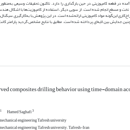
ده در قطعه کامپوزیتی در حین بارگذاری را دارد. تاکنون تحقیقات وسیعی به‌منظور ت
خت و مسطح انجام ‌شده است. از سویی دیگر، استفاده از کامپوزیت‌ها با اشکال هندسی
کاری این‌گونه مواد کامپوزیتی ارائه‌شده است. در این پژوهش با به‌کارگیری سیگنال‌ه
مچنین جدایش بین لایه‌ای پرداخته شده است. مطابق با نتایج مشخص گردید پارامتر کا
rved composites drilling behavior using time-domain aco
1
3
Hamed Saghafi
echanical engineering Tafresh university
echanical engineering, Tafresh university. Tafresh-Iran