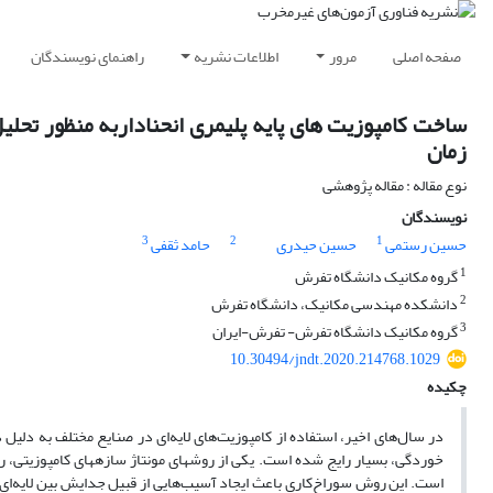
صفحه اصلی
مرور
اطلاعات نشریه
راهنمای نویسندگان
ساخت کامپوزیت های پایه پلیمری انحناداربه منظور تحلی
زمان
نوع مقاله : مقاله پژوهشی
نویسندگان
3
2
1
حسین رستمی
حسین حیدری
حامد ثقفی
1
گروه مکانیک دانشگاه تفرش
2
دانشکده مهندسی مکانیک، دانشگاه تفرش
3
گروه مکانیک دانشگاه تفرش- تفرش-ایران
10.30494/jndt.2020.214768.1029
چکیده
در سال‌های اخیر، استفاده از کامپوزیت‌های لایه‌ای در صنایع مختلف به دلیل 
خوردگی، بسیار رایج شده است. یکی از روشهای مونتاژ سازههای کامپوزیتی، روش 
است. این روش سوراخ‌کاری باعث ایجاد آسیب‌هایی از قبیل جدایش بین لایه‌ا