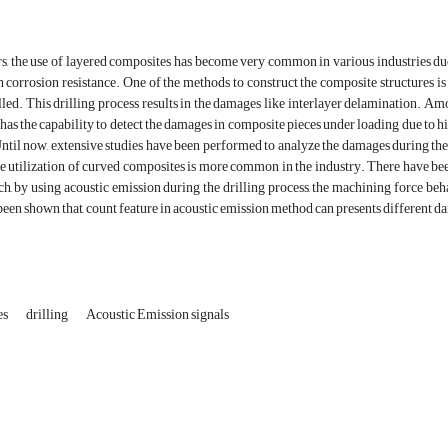
rs, the use of layered composites has become very common in various industries due 
h corrosion resistance. One of the methods to construct the composite structures is 
lled. This drilling process results in the damages like interlayer delamination. 
 has the capability to detect the damages in composite pieces under loading due to hi
ntil now, extensive studies have been performed to analyze the damages during the
he utilization of curved composites is more common in the industry. There have been
rch, by using acoustic emission during the drilling process, the machining force be
as been shown that, count feature in acoustic emission method can presents differen
es
drilling
Acoustic Emission signals