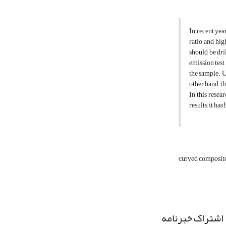
In recent yea
ratio and hig
should be dri
emission test
the sample. U
other hand, t
In this resea
results, it h
curved composit
اشتراک خبرنامه