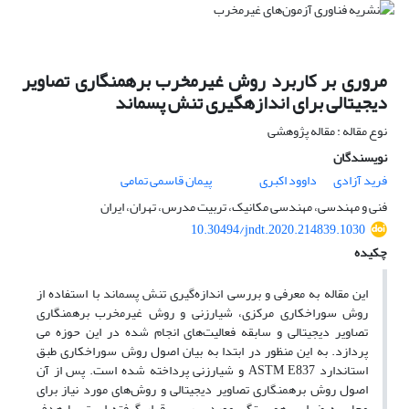
مروری بر کاربرد روش غیرمخرب برهمنگاری تصاویر
دیجیتالی برای اندازه‎گیری تنش پسماند
نوع مقاله : مقاله پژوهشی
نویسندگان
فرید آزادی
داوود اکبری
پیمان قاسمی تمامی
فنی و مهندسی، مهندسی مکانیک، تربیت مدرس، تهران، ایران
10.30494/jndt.2020.214839.1030
چکیده
این مقاله به معرفی و بررسی اندازه‌گیری تنش پسماند با استفاده از
روش سوراخکاری مرکزی، شیارزنی و روش غیرمخرب برهمنگاری
تصاویر دیجیتالی و سابقه فعالیت‌های انجام شده در این حوزه می
پردازد. به این منظور در ابتدا به بیان اصول روش سوراخکاری طبق
استاندارد ASTM E837 و شیارزنی پرداخته شده است. پس از آن
اصول روش برهمنگاری تصاویر دیجیتالی و روش‌های مورد نیاز برای
محاسبه ضرایب همبستگی مورد بررسی قرار گرفته است. با هدف