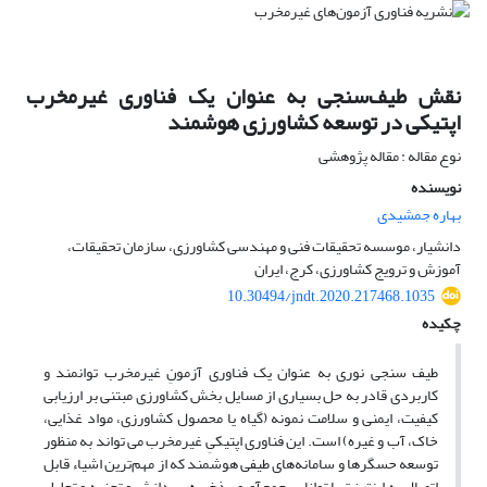
نقش طیف‌سنجی به عنوان یک فناوری غیرمخرب
اپتیکی در توسعه کشاورزی هوشمند
نوع مقاله : مقاله پژوهشی
نویسنده
بهاره جمشیدی
دانشیار، موسسه تحقیقات فنی و مهندسی کشاورزی، سازمان تحقیقات،
آموزش و ترویج کشاورزی، کرج، ایران
10.30494/jndt.2020.217468.1035
چکیده
طیف سنجی نوری به عنوان یک فناوری آزمونِ غیرمخرب توانمند و
کاربردی قادر به حل بسیاری از مسایل بخش کشاورزی مبتنی بر ارزیابی
کیفیت، ایمنی و سلامت نمونه (گیاه یا محصول کشاورزی، مواد غذایی،
خاک، آب و غیره) است. این فناوری اپتیکیِ غیرمخرب می تواند به منظور
توسعه حسگرها و سامانه‌های طیفی هوشمند که از مهم‌ترین اشیاء قابل
اتصال به اینترنت با توانایی جمع‌آوری، ذخیره، پردازش و تجزیه و تحلیل