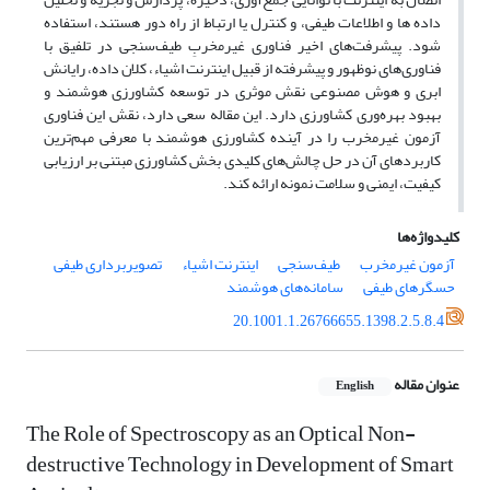
داده ها و اطلاعات طیفی، و کنترل یا ارتباط از راه دور هستند، استفاده
شود. پیشرفت‌های اخیر فناوری غیرمخربِ طیف‌سنجی در تلفیق با
فناوری‌های‌ نوظهور و پیشرفته از قبیل اینترنت اشیاء، کلان داده‌، رایانش
ابری و هوش مصنوعی نقش موثری در توسعه کشاورزی هوشمند و
بهبود بهره‌وری کشاورزی دارد. این مقاله سعی دارد، نقش این فناوری
آزمون غیرمخرب را در آینده کشاورزی هوشمند با معرفی مهم‌ترین
کاربردهای آن در حل چالش‌های کلیدی بخش کشاورزی مبتنی بر ارزیابی
کیفیت، ایمنی و سلامت نمونه ارائه کند.
کلیدواژه‌ها
آزمون‌ غیرمخرب
طیف‌سنجی
اینترنت اشیاء
تصویربرداری طیفی
حسگرهای طیفی
سامانه‌های هوشمند
20.1001.1.26766655.1398.2.5.8.4
عنوان مقاله
English
The Role of Spectroscopy as an Optical Non-
destructive Technology in Development of Smart