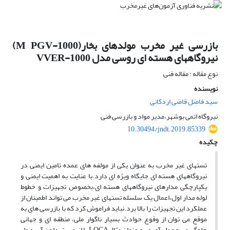
بازرسی غیر مخرب مولدهای بخار(M PGV-1000)
نیروگاههای هسته ای روسی مدل VVER-1000
نوع مقاله : مقاله فنی
نویسنده
سید فاضل قاضی اردکانی
نیروگاه اتمی بوشهر،مدیر مواد و بازرسی فنی
10.30494/jndt.2019.85339
چکیده
تستهای غیر مخرب به عنوان یکی از مولفه های عمده تامین ایمنی در
نیروگاههای هسته ای جایگاه ویژه ای دارد.با عنایت به اهمیت ایمنی و
یکپارچگی مدارهای نیروگاههای هسته ای،بخصوص تجهیزات و خطوط
لوله مدار اول،اعمال یک سلسله تستهای غیر مخرب می تواند اطمینان از
عملکرد این تجهیزات را بالا برد.نباید فراموش کرد که با بازرسی های به
موقع می توان از وقوع حوادث بسیار ناگوار ملی، منطقه ای و جهانی
جلوگیری به عمل آورد.به عنوان مثالLOCA یا از دست دادن آب مدار