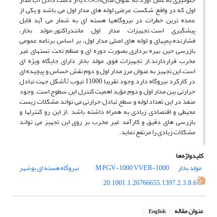
اول که در واقع شکست عرضی لوله های مدار اول می باشد و یکی از
عمده ترین خطرات در نیروگاهها هسته ای به شمار می آید قابل
پیشگیری است.تجهیزات مدار اول مانندراکتور،مولد بخار،
فشارنده،پمپهای و لوله های اصلی مدار اول، بر اساس برنامه عمومی
بازرسی حین بهره برداری بصورت دوره ای و منظم تحت تستهای غیر
مخرب قراردارند.از تجهیزات فوق مولد بخار دارای جایگاه ویژه ای
است.این تجهیز به عنوان مرز مدار اول و دوم نقش حساس و پیچیده ای
در کارکرد نیروگاه دارد.وجود تقریبا 11000 تیوب Uشکل جهت تبادل
حرارتی بین مدار اول و دوم مؤید اهمیت کنترل این سطوح است. وجود
منفذ در این تعداد لوله و سطح تبادل حرارتی می تواند مشکلات زیست
محیطی و اقتصادی زیادی به همراه داشته باشد .از این رو کنترلها و
بازرسی های دقیق و کارآمد غیر مخرب بر روی این تجهیز می تواند
مشکلات زیادی را مرتفع نماید.
کلیدواژه‌ها
مولد بخار
VVER-1000
M PGV-1000
نیروگاه هسته ای بوشهر
20.1001.1.26766655.1397.2.3.8.6
عنوان مقاله
English