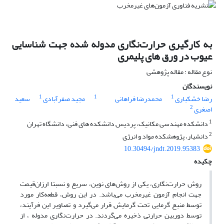
به کارگیری حرارت‌نگاری مدوله شده جهت شناسایی
عیوب در ورق های پلیمری
نوع مقاله : مقاله پژوهشی
نویسندگان
1
1
1
رضا خشکباری
محمدرضا فراهانی
مجید صفرآبادی
سعید
2
اصغری
1
دانشکده مهندسی مکانیک، پردیس دانشکده های فنی، دانشگاه تهران
2
دانشیار، پژوهشکده مواد و انرژی
10.30494/jndt.2019.95383
چکیده
روش حرارت‌نگاری، یکی از روش‌های نوین، سریع و نسبتا ارزان‌قیمت
جهت انجام آزمون غیرمخرب می‌باشد. در این روش، قطعه‌کار مورد
توسط منبع گرمایی تحت گرمایش قرار می‌گیرد و تصاویر این فرآیند،
توسط دوربین حرارتی ذخیره می‌گردند. در حرارت‌نگاری مدوله ، از