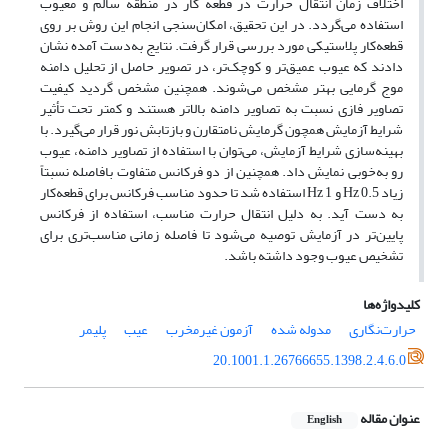
اختلاف زمان انتقال حرارت در قطعه کار در منطقه سالم و معیوب
استفاده می‌گردد. در این تحقیق، امکان‌سنجی انجام این روش بر روی
قطعه‌کار پلاستیکی مورد بررسی قرار گرفت. نتایج به‌دست آمده نشان
دادند که عیوب عمیق‌تر و کوچک‌تر، در تصویر حاصل از تحلیل دامنه
موج گرمایی بهتر مشخص می‌شوند. همچنین مشخص گردید کیفیت
تصاویر فازی نسبت به تصاویر دامنه بالاتر هستند و کمتر تحت تأثیر
شرایط آزمایش همچون گرمایش نامتقارن و بازتابش نور قرار می‌گیرد. با
بهینه‌سازی شرایط آزمایش، می‌توان با استفاده از تصاویر دامنه، عیوب
رو به‌خوبی نمایش داد. همچنین از دو فرکانس متفاوت بافاصله نسبتاً
زیاد 0.5 Hz و 1 Hz استفاده شد تا حدود مناسب فرکانس برای قطعه‌کار
به دست آید. به دلیل انتقال حرارت مناسب، استفاده از فرکانس
پایین‌تر در آزمایش توصیه می‌شود تا فاصله زمانی مناسب‌تری برای
تشخیص عیوب وجود داشته باشد.
کلیدواژه‌ها
حرارت‌نگاری
مدوله شده
آزمون غیرمخرب
عیب
پلیمر
20.1001.1.26766655.1398.2.4.6.0
عنوان مقاله
English