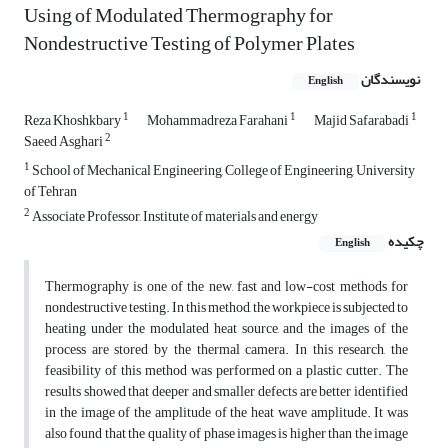
Using of Modulated Thermography for
Nondestructive Testing of Polymer Plates
نویسندگان
English
1
1
1
Reza Khoshkbary
Mohammadreza Farahani
Majid Safarabadi
2
Saeed Asghari
1
School of Mechanical Engineering, College of Engineering, University
of Tehran
2
Associate Professor, Institute of materials and energy
چکیده
English
Thermography is one of the new, fast and low-cost methods for
nondestructive testing. In this method, the workpiece is subjected to
heating under the modulated heat source, and the images of the
process are stored by the thermal camera. In this research, the
feasibility of this method was performed on a plastic cutter. The
results showed that deeper and smaller defects are better identified
in the image of the amplitude of the heat wave amplitude. It was
also found that the quality of phase images is higher than the image