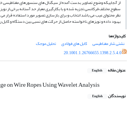
از آنجاییکه وضوح تصاویر بدست آمده از سیگنال های سنسورهای مغناطیسی خیل
سطوح مختلف فرکانسی تجزیه شده و با بکارگیری معیار حد آستانه برخی از نو
نظر محتوای عیب می باشد انتخاب و برای بازسازی تصویر مورد استفاده قرار می گ
بهبود داده و نویزهای ناخواسته حاصل از حرکت های نسبی بین دستگاه و کابل ر
کلیدواژه‌ها
نشتی شار مغناطیسی
کابل های فولادی
تحلیل موجک
20.1001.1.26766655.1398.2.5.4.0
عنوان مقاله
English
age on Wire Ropes Using Wavelet Analysis
نویسندگان
English