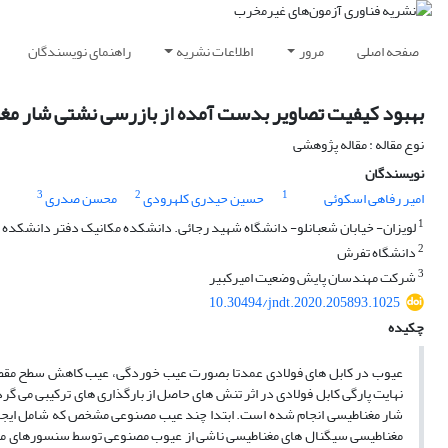
صفحه اصلی
مرور
اطلاعات نشریه
راهنمای نویسندگان
بهبود کیفیت تصاویر بدست آمده از بازرسی نشتی شار مغنا
نوع مقاله : مقاله پژوهشی
نویسندگان
3
2
1
امیر رفاهی اسکوئی
حسین حیدری کلهرودی
محسن صدری
1
لویزان- خیابان شعبانلو- دانشگاه شهید رجائی. دانشکده مکانیک دفتر دانشکده
2
دانشگاه تفرش
3
شرکت مهندسان پایش وضعیت امیرکبیر
10.30494/jndt.2020.205893.1025
چکیده
عیوب در کابل های فولادی عمدتا بصورت عیب خوردگی، عیب کاهش سطح مقطع
نهایت پارگی کابل فولادی در اثر تنش های حاصل از بارگذاری های ترکیبی می 
شار مغناطیسی انجام شده است. ابتدا چند عیب مصنوعی مشخص که شامل ایجاد 
مغناطیسی سیگنال های مغناطیسی ناشی از عیوب مصنوعی توسط سنسورهای مغنا