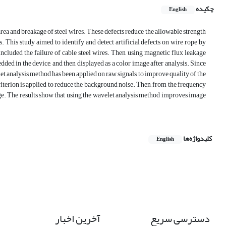
چکیده
English
 area and breakage of steel wires. These defects reduce the allowable strength
s. This study aimed to identify and detect artificial defects on wire rope by
included the failure of cable steel wires. Then, using magnetic flux leakage
ded in the device, and then displayed as a color image after analysis. Since
let analysis method has been applied on raw signals to improve quality of the
riterion is applied to reduce the background noise. Then, from the frequency
image. The results show that using the wavelet analysis method improves image
کلیدواژه‌ها
English
دسترسی سریع
آخرین اخبار