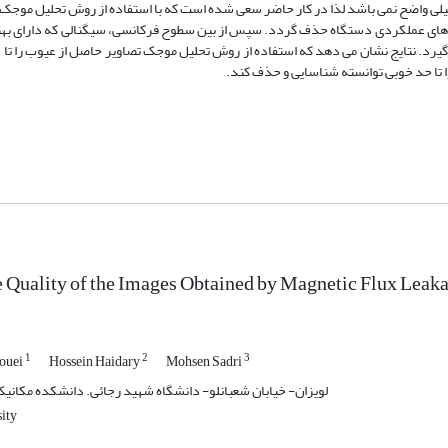
ی واضح نمی باشد لذا در کار حاضر سعی شده است که با استفاده از روش تحلیل موجک،
یزهای عملکردی دستگاه حذف گردد. سپس از بین سطوح فرکانسی، سیگنالی که دارای به
یرد. نتایج نشان می دهد که استفاده از روش تحلیل موجک تصاویر حاصل از عیوب را تا حد
ا تا حد خوبی توانسته شناسایی و حذف کند.
 Quality of the Images Obtained by Magnetic Flux Leak
1
2
3
ouei
Hossein Haidary
Mohsen Sadri
لویزان- خیابان شعبانلو- دانشگاه شهید رجائی. دانشکده مکانی
ity