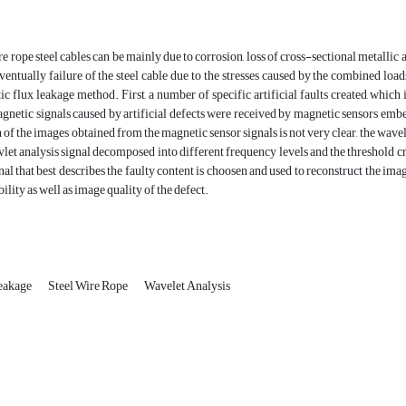
re rope steel cables can be mainly due to corrosion, loss of cross-sectional metallic
ventually failure of the steel cable due to the stresses caused by the combined load
c flux leakage method. First, a number of specific artificial faults created, which 
agnetic signals caused by artificial defects were received by magnetic sensors embed
n of the images obtained from the magnetic sensor signals is not very clear, the wave
let analysis signal decomposed into different frequency levels and the threshold c
ignal that best describes the faulty content is choosen and used to reconstruct the 
ility as well as image quality of the defect.
eakage
Steel Wire Rope
Wavelet Analysis