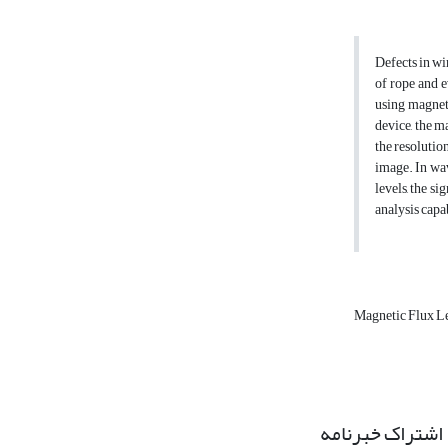
Defects in wi
of rope and e
using magneti
device, the m
the resolutio
image. In wav
levels, the s
analysis capab
Magnetic Flux L
اشتراک خبرنامه