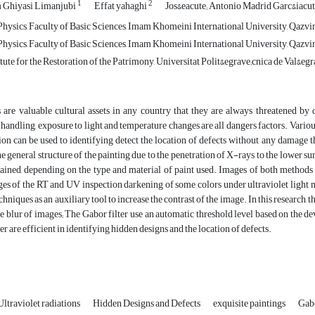
1
2
 Ghiyasi Limanjubi
Effat yahaghi
Jos&eacute; Antonio Madrid Garc&iacut
hysics, Faculty of Basic Sciences, Imam Khomeini International University, Qazvin
hysics, Faculty of Basic Sciences, Imam Khomeini International University, Qazvin,
tute for the Restoration of the Patrimony, Universitat Polit&egrave;cnica de Val&egra
 are valuable cultural assets in any country that they are always threatened by d
 handling, exposure to light and temperature changes are all dangers factors. Vari
on can be used to identifying detect the location of defects without any damage 
he general structure of the painting due to the penetration of X-rays to the lower su
tained, depending on the type and material of paint used. Images of both methods 
es of the RT and UV inspection darkening of some colors under ultraviolet light make
chniques as an auxiliary tool to increase the contrast of the image. In this research,
e blur of images; The Gabor filter use an automatic threshold level based on the 
er are efficient in identifying hidden designs and the location of defects.
Ultraviolet radiations
Hidden Designs and Defects
exquisite paintings
Gabo