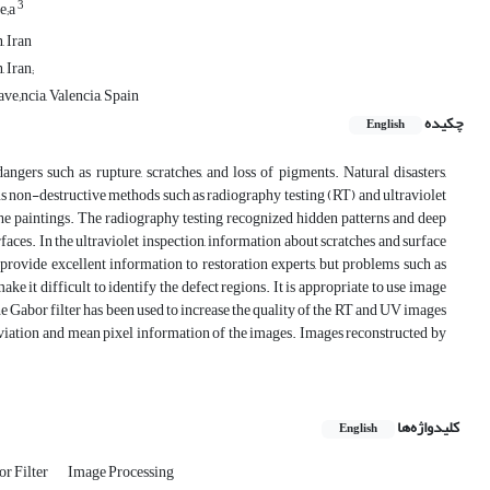
3
e;a
, Iran
 Iran;
ve;ncia, Valencia, Spain
چکیده
English
angers such as rupture, scratches, and loss of pigments. Natural disasters,
ous non-destructive methods such as radiography testing (RT) and ultraviolet
the paintings. The radiography testing recognized hidden patterns and deep
rfaces. In the ultraviolet inspection, information about scratches and surface
provide excellent information to restoration experts, but problems such as
 it difficult to identify the defect regions. It is appropriate to use image
 the Gabor filter has been used to increase the quality of the RT and UV images
deviation and mean pixel information of the images. Images reconstructed by
کلیدواژه‌ها
English
r Filter
Image Processing