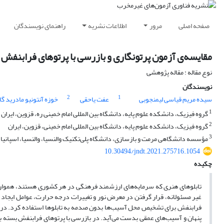
صفحه اصلی
مرور
اطلاعات نشریه
راهنمای نویسندگان
مقایسه‌ی آزمون‌ پرتونگاری و بازرسی با پرتوهای فرابنفش
نوع مقاله : مقاله پژوهشی
نویسندگان
2
1
سیده مریم قیاسی لیمنجوبی
عفت یاحقی
خوزه آنتونیو مادرید گا
1
گروه فیزیک، دانشکده علوم پایه، دانشگاه بین المللی امام خمینی ره، قزوین، ایران
2
گروه فیزیک، دانشکده علوم پایه، دانشگاه بین المللی امام خمینی، قزوین، ایران
3
مؤسسه دانشگاهی مرمت و بازسازی، دانشگاه پلی‌تکنیک والنسیا، والنسیا، اسپانیا
10.30494/jndt.2021.275716.1054
چکیده
تابلوهای هنری که سرمایه‌های ارزشمند فرهنگی در هر کشوری هستند، همواره ب
غیر مسئولانه، قرار گرفتن در معرض نور و تغییرات درجه حرارت، عوامل ایجاد ا
فرابنفش برای تشخیص محل آسیب‌ها بدون صدمه به تابلوها استفاده کرد. در پرت
پنهان و آسیب‌های عمقی بدست می‌آید. در بازرسی با پرتوهای فرابنفش بسته به 