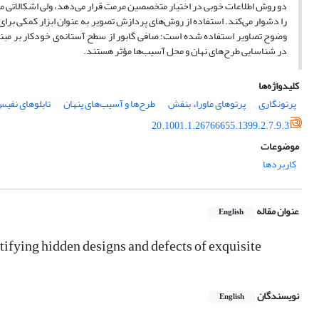
دو روش اطلاعات خوبی در اختیار متخصصین مرمت قرار می‌دهد، ولی اشکالاتی 
را دشوار می‌کند. استفاده از روش‌های پردازش تصویر به‌ عنوان ابزار کمکی برا
وضوح تصاویر استفاده شده است؛ صافی ‌گابور از سطح آستانه‌ی خودکار بر مبنا
در شناسایی طرح‌های نهان و محل آسیب‌ها مؤثر هستند.
کلیدواژه‌ها
پرتونگاری
پرتوهای ماوراء بنفش
طرح‌ها و آسیب‌های پنهان
تابلوهای نفی
20.1001.1.26766655.1399.2.7.9.3
موضوعات
کاربردها
عنوان مقاله
English
tifying hidden designs and defects of exquisite
نویسندگان
English