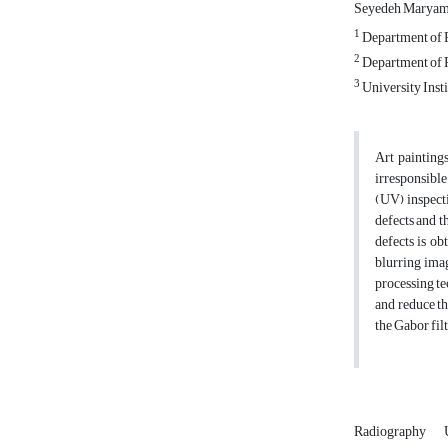
Seyedeh Maryam
1
Department of P
2
Department of P
3
University Insti
Art paintings
irresponsible
(UV) inspecti
defects and t
defects is ob
blurring imag
processing te
and reduce th
the Gabor filt
Radiography