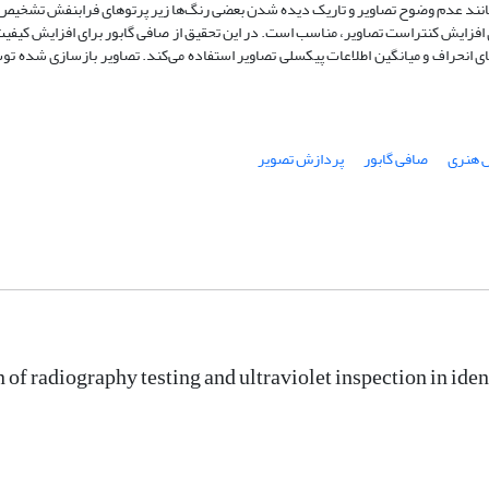
مانند عدم‌ وضوح تصاویر و تاریک دیده شدن بعضی رنگ‌ها زیر پرتوهای فرابنفش تشخیص
ی افزایش کنتراست تصاویر، مناسب است. در این تحقیق از صافی ‌گابور برای افزایش کیفی
ی انحراف و میانگین اطلاعات پیکسلی تصاویر استفاده می‌کند. تصاویر بازسازی شده توس
س هنری
صافی گابور
پردازش تصویر
of radiography testing and ultraviolet inspection in iden