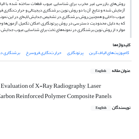
روش‌های بازرسی غیر مخرب برای شناسایی عیوب قطعات ساخته شده با الیاف ک
آزمایش شده و نتایج آن با دو روش نوین برشنگاری دیجیتالی و حرارت‌نگاری 
عیوب داخلی و همچنین روش برشنگاری در تشخیص جدایش لایه‌ای در این نمونه‌
که به دلیل محدودیت دسترسی در روش پرتونگاری، امکان تکمیل آزمون‌ها وجود ند
موارد از روش نوین برشنگاری در نمونه‌های تخت برای شناسایی عیوب جدایش به
کلیدواژه‌ها
کامپوزیت‌های الیاف کربن
پرتونگاری
حرارت‌نگاری فروسرخ
برشنگاری دی
عنوان مقاله
English
l Evaluation of X-Ray Radiography, Laser
e Carbon Reinforced Polymer Composite Panels
نویسندگان
English