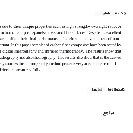
چکیده
English
 due to their unique properties, such as high strength-to-weight ratio. A
ruction of composite panels curved and flats surfaces. Despite the excellent
cracks, affect their final performance. Therefore, the development of non-
ortant. In this paper, samples of carbon fiber composites have been tested by
igital shearography and infrared thermography. The results show that
radiography and also shearography. The results also show that in the curved
ray sources, the thermography method presents very acceptable results. It is
defects, more successfully.
کلیدواژه‌ها
English
مراجع