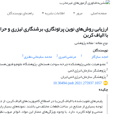
صفحه اصلی
مرور
اطلاعات نشریه
راهنمای نویسندگان
ارزیابی روش‌های نوین پرتونگاری، برشنگاری لیزری و حر
با الیاف کربن
نوع مقاله : مقاله پژوهشی
نویسندگان
3
2
1
امجد سازگار
مرتضی امیری
محمد سلیمانی نطنزی
1
عضو هیئت علمی پژوهشکده چرخه سوخت هسته‌ای، پژوهشگاه علوم و فنون هسته
2
پژوهشگر سازمان انرژی اتمی
3
پژوهشگر سازمان انرژی اتمی ایران
10.30494/jndt.2021.275937.1057
چکیده
پلیمرهای تقویت‌شده با الیاف کربن یا در اصطلاح کامپوزیت‌های الیاف کربن، از
توجه بسیاری از صنایع در ساخت قطعات مختلف می باشند. نمونه‌های بسیار رایج 
منحنی و لوله کاربرد دارد. با وجود ویژگی‌های ممتاز این مواد، انواع عیوب نظ