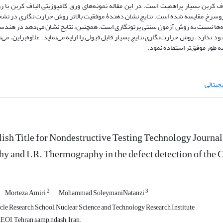
ربن بسیار پراهمیت است. در این مقاله نمونه‌های ورق کامپوزیتی الیاف کربن با 
فروسرخ مقایسه شده است. نتایج نشان دهندۀ موفقیت بالاتر روش حرارت نگاری در تش
ها نسبت به روش آزمون سنتی پرتونگاری است. همچنین، نتایج نشان می‌دهد در هندسۀ
ارد، روش حرارت‌نگاری نتایج بسیار قابل قبولی را ارایه می‌نماید. علاوه‌براین، می‌ت
 طور موفق‌تر استفاده نمود.
جیتالی
lish Title for Nondestructive Testing Technology Journa
y and I.R. Thermography in the defect detection of th
2
3
Morteza Amiri
Mohammad SoleymaniNatanzi
cle Research School, Nuclear Science and Technology Research Institute
EOI, Tehran &amp;ndash; Iran.