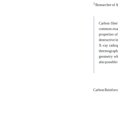
3
Researcher of 
Carbon fiber 
common exampl
properties of
destructive i
X-ray radiog
thermography 
geometry, whi
also possible
Carbon Reinforc