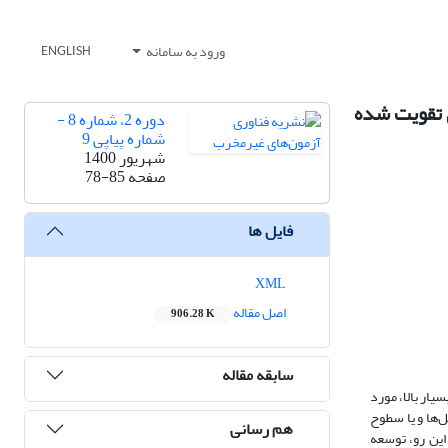
ورود به سامانه
ENGLISH
ی تقویت شده
دوره 2، شماره 8 -
شماره پیاپی 9
شهریور 1400
صفحه
78-85
فایل ها
XML
اصل مقاله
906.28 K
سابقه مقاله
یار بالا، مورد
‌ها و یا سطوح
هم رسانی
این رو، توسعه