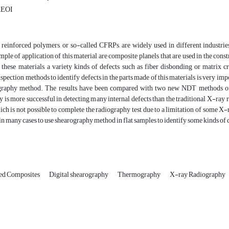
AEOI
reinforced polymers, or so-called CFRPs, are widely used in different industries
e of application of this material are composite planels that are used in the const
 these materials, a variety kinds of defects such as fiber disbonding or matrix 
nspection methods to identify defects in the parts made of this materials is very imp
raphy method. The results have been compared with two new NDT methods of d
is more successful in detecting many internal defects than the traditional X-ray 
ch is not possible to complete the radiography test due to a limitation of some X-
 in many cases to use shearography method in flat samples to identify some kinds of 
ed Composites
Digital shearography
Thermography
X-ray Radiography