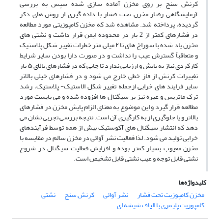
کرنش سنج بر روی مخزن آماده سازی شده سپس به بررسی
آزمایشگاهی رفتار مخزن تحت فشار با داده گیری از روش های ذکر
گردیده، پرداخته شد. مشاهده شد که مخزن کامپوزیتی مورد مطالعه
در فشارهای کمتر از 2 بار در محدوده ایمن قرار داشت و نشتی های
مخزن یاد شده با سوراخ های تا ۲ میلی متر خطرات تغییر شکل پلاستیک
و متعاقباً گسترش عیب را نداشت و در صورت دارا بودن سایر شرایط
کارکردی نیاز به پایش و ارزیابی ندارد تا جایی که در فشارهای بالای ۵ بار
تغییرات کرنش از فاز خطی خارج می شود و در فشارهای خیلی بالاتر
سایر فرایند های خرابی ازجمله تغییر شکل الاستیک- پلاستیک، رشد
ترک ماتریس و غیره نیز بر سیگنال ها افزوده شده و می بایست مورد
مطالعه قرار گیرد و این موضوع به معنای الزام پایش مخزن در فشارهای
بالاتر و یا جلوگیری از به کارگیری آن است. نتیجه بررسی تجربی نشان می
دهد که انتشار سیگنال های آکوستیک بیش از همه توسط فرآیندهای
خرابی تولید می شود. لذا فعالیت نشر آوائی در مخزن سالم در مقایسه با
مخزن معیوب بسیار کمتر بوده و افزایش فعالیت سیگنال در شروع
نشتی قابل توجه و عیب نشتی قابل تشخیص است.
کلیدواژه‌ها
مخزن کامپوزیت تحت فشار
نشر آوائی
کرنش سنج
نشتی
کامپوزیت پلیمری با الیاف شیشه ای