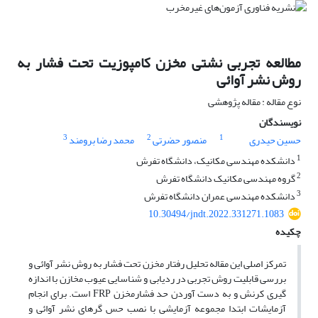
مطالعه تجربی نشتی مخزن کامپوزیت تحت فشار به
روش نشر آوائی
نوع مقاله : مقاله پژوهشی
نویسندگان
3
2
1
حسین حیدری
منصور حضرتی
محمد رضا برومند
1
دانشکده مهندسی مکانیک، دانشگاه تفرش
2
گروه مهندسی مکانیک دانشگاه تفرش
3
دانشکده مهندسی عمران دانشگاه تفرش
10.30494/jndt.2022.331271.1083
چکیده
تمرکز اصلی این مقاله تحلیل رفتار مخزن تحت فشار به روش نشر آوائی و
بررسی قابلیت روش تجربی در ردیابی و شناسایی عیوب مخازن با اندازه
گیری کرنش و به دست آوردن حد فشارمخزن FRP است. برای انجام
آزمایشات ابتدا مجموعه آزمایشی با نصب حس گرهای نشر آوائی و