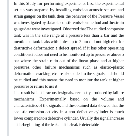
In this Study, for performing experiments, first, the experimental
set-up was prepared by installing emission acoustic sensors and
strain gauges on the tank; then, the behavior of the Pressure Vessel
was investigated by data of acoustic emission method and the strain
gauge data were investigated. Observed that The studied composite
tank was in the safe range at a pressure less than 2 bar and the
mentioned tank leaks with holes up to 2mm did not high risk for
destructive deformation & defect spread; if it has other operating
conditions, it does not need to be monitored up to pressures above 5
bar where the strain ratio out of the linear phase and at higher
pressures, other failure mechanisms, such as elastic-plastic
deformation, cracking, etc are also added to the signals and should
be studied and this means the need to monitor the tank at higher
pressures or refuse to use it.
The result is that the acoustic signals are mostly produced by failure
mechanisms. Experimentally based on the volume and
characteristics of the signals and the obtained data showed that the
acoustic emission activity in a non-defective cylinder is much
lower compared to a defective cylinder. Usually, the signal increase
at the beginning of the leak, and the leak is detectable.