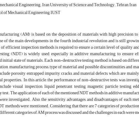
echanical Engineering. Iran University of Science and Technology. Tehran, Iran
ol of Mechanical Engineering, IUST
ufacturing (AM) is based on the deposition of materials with high precision to
e of the main developments in the fourth industrial revolution and is still grow
e of efficient inspection methods is required to ensure a certain level of quality an
testing (NDT) is widely used, especially in additive manufacturing, to ensure e
d initial state of materials. Each non-destructive testing method is based on differe
ation, manufacturing process, type of material and possible discontinuities and 
clude porosity, entrapped impurity, cracks, and material defects, which are mainl
ial properties. In this article, the performance of non-destructive tests was inve
nclude visual inspection, liquid penetrant testing, magnetic particle testing, ed
test. The application of each of the mentioned NDT methods in additive manufacturi
e investigated. Also, the sensitivity, advantages and disadvantages of each meth
T methods were mentioned. Considering that there are 7 categories of production m
different categories of AM process was discussed and the challenges in each were 