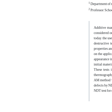
1
Department of m
2
Professor, Scho
Additive man
considered on
today, the us
destructive 
properties an
on the applic
appearance in
initial mater
These tests i
thermography 
AM method wer
defects by ND
NDT test for 