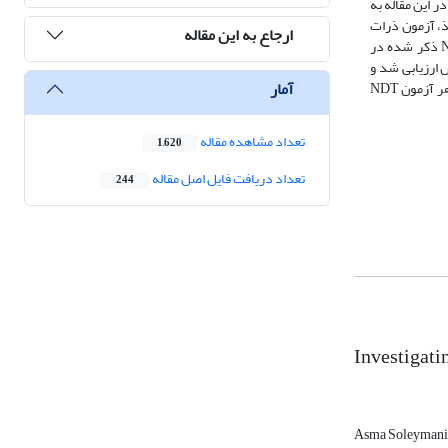
ر این مقاله به
، آزمون ذرات
ارجاع به این مقاله
مغناطیسی، آزمون جریان گردابی، آزمون فراصوت، روبش سی تی با پرتو ایکس (XCT)، آزمون نشرآوایی و آزمون دمانگاری است. کاربرد هر کدام از روش‌های NDT ذکر شده در
معایب هر روش ارزیابی شد و
آمار
انواع نقص، و قابلیت تشخیص این عیوب توسط روش‌های NDT ذکر گردید. با توجه به اینکه 7 دسته روش تولید در ساخت افزایشی وجود دارد، در این تحقیق کاربرد هر آزمون NDT
تعداد مشاهده مقاله
1,620
تعداد دریافت فایل اصل مقاله
244
Investigati
Asma Soleyman