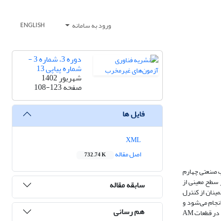
ورود به سامانه
ENGLISH
دوره 3، شماره 3 -
شماره پیاپی 13
شهریور 1402
صفحه
108-123
فایل ها
XML
اصل مقاله
732.74 K
لاب صنعتی چهارم
 سطح معینی از
سابقه مقاله
ساخت افزایشی، برای اطمینان از کنترل
نجام می‌شود و
هم رسانی
انتخاب و استفاده صحیح از هر آزمون به کاربرد، فرآیند ساخت، نوع ماده و ناپیوستگی‌های احتمالی و بسیاری از موارد دیگر بستگی دارد. متداول‌ترین عیوب ایجاد شده در قطعات AM