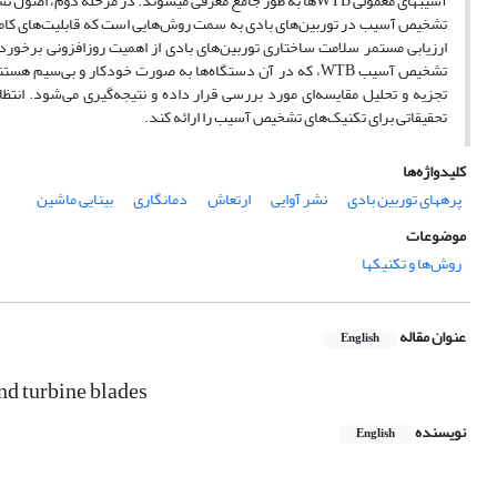
آسیب‏های معمولی WTB‏ها به طور جامع معرفی می‏شوند. در مرحله
تشخیص آسیب در توربین‌های بادی به سمت روش‌هایی است که قابلیت‌های کامل،
ارزیابی مستمر سلامت ساختاری توربین‌های بادی از اهمیت روزافزونی برخوردا
تحقیقاتی برای تکنیک‌های تشخیص آسیب را ارائه کند.
کلیدواژه‌ها
پره‏های توربین بادی
نشر آوایی
ارتعاش
دمانگاری
بینایی ماشین
موضوعات
روش‌ها و تکنیک‎ها
عنوان مقاله
English
nd turbine blades
نویسنده
English