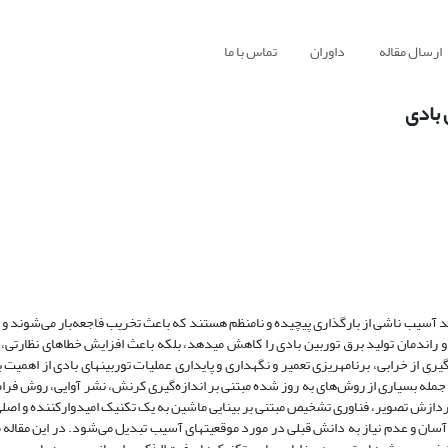
ارسال مقاله
داوران
تماس با ما
 بادی
د آسیب ناشی از بارگذاری پیچیده و نامنظم هستند که باعث تخریب فاجعه‌بار می‌شوند و ن
به پره‏های توربین بادی (WTB) نه تنها طول عمر و راندمان تولید برق توربین بادی را کاهش می‏دهد، بلکه باعث افزایش خطاهای ن
نگهداری می‏شود. بنابراین، تشخیص آسیب WTB‏ها برای جلوگیری از خرابی، برنامه‏ریزی تعمیر و نگهداری و پایداری عملیات توربین‏های بادی از
 مقاله مروری جامع از تکنیک‌های پیشرفته تشخیص آسیب WTBها، از جمله بسیاری از روش‌های به روز شده مبتنی بر اندازه‌گیری کرنش، نشر آوایی
و پردازش تصویر، فناوری تشخیص مبتنی بر بینایی ماشین به یک تکنیک امیدوارکننده و اص
بدلیل کم‌هزینه بودن، کارکرد آسان و عدم نیاز به دانش قبلی در مورد موقعیت‏های آسیب تبدیل می‌شود. در این مقا