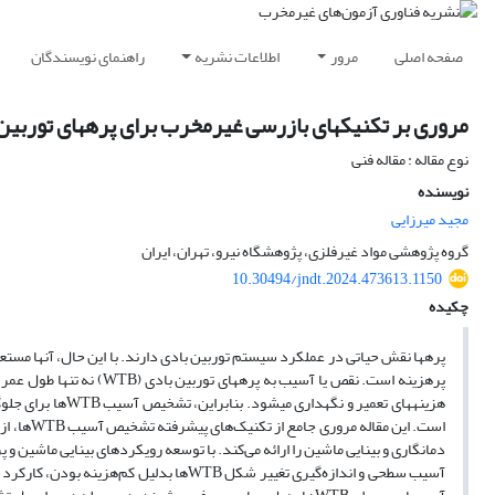
صفحه اصلی
مرور
اطلاعات نشریه
راهنمای نویسندگان
مروری بر تکنیک‏های بازرسی غیر‏مخرب برای پره‏های توربین
نوع مقاله : مقاله فنی
نویسنده
مجید میرزایی
گروه پژوهشی مواد غیرفلزی، پژوهشگاه نیرو، تهران، ایران
10.30494/jndt.2024.473613.1150
چکیده
پره‏ها نقش حیاتی در عملکرد سیستم توربین بادی دارند. با این حال، آنها مستع
پرهزینه است. نقص یا آسیب 
هزینه‏های تعمیر و 
است. این
دمانگاری و بینایی ماشین را ارائه می‌کند. با توسعه رویکردهای بینایی ماشین 
آسیب سطحی و اندازه‌گیری تغییر شکل WTBها 