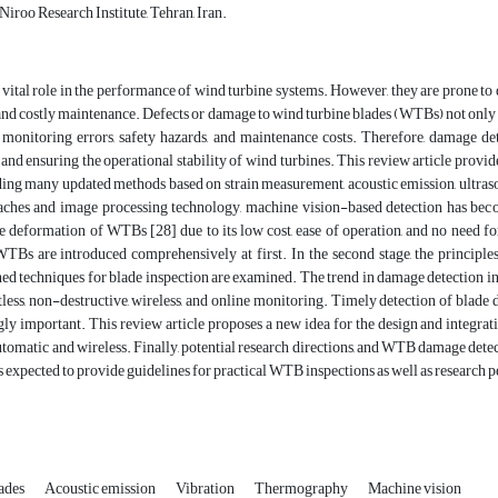
iroo Research Institute, Tehran, Iran.
 vital role in the performance of wind turbine systems. However, they are prone t
nd costly maintenance. Defects or damage to wind turbine blades (WTBs) not only re
e monitoring errors, safety hazards, and maintenance costs. Therefore, damage d
and ensuring the operational stability of wind turbines. This review article pro
ing many updated methods based on strain measurement, acoustic emission, ultra
aches and image processing technology, machine vision-based detection has bec
e deformation of WTBs [28] due to its low cost, ease of operation, and no need f
TBs are introduced comprehensively at first. In the second stage, the principle
d techniques for blade inspection are examined. The trend in damage detection in 
tless, non-destructive, wireless, and online monitoring. Timely detection of blade
gly important. This review article proposes a new idea for the design and integr
utomatic and wireless. Finally, potential research directions, and WTB damage det
s expected to provide guidelines for practical WTB inspections as well as research 
ades
Acoustic emission
Vibration
Thermography
Machine vision