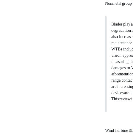
Nonmetal group, N
Blades play a
degradation a
also increas
maintenance, 
WTBs, includ
vision appro
measuring th
damages to W
aforementione
range, contac
are increasin
devices are a
This review i
Wind Turbine Bl