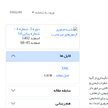
ورود به سامانه
ENGLISH
دوره 3، شماره 4 -
شماره پیاپی 14
اسفند 1402
صفحه
68-85
فایل ها
XML
اصل مقاله
1.11 M
گهداری از آنها
ظارتی، خطرات ایمنی و
 اهمیت بالایی برخوردار
سابقه مقاله
، روش فراصوتی، ارتعاش،
لی برای تشخیص
هم رسانی
له مروری ابتدا، به