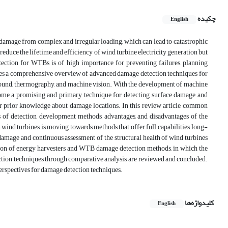
چکیده
English
o damage from complex and irregular loading, which can lead to catastrophic
duce the lifetime and efficiency of wind turbine electricity generation but
etection for WTBs is of high importance for preventing failures, planning
vides a comprehensive overview of advanced damage detection techniques for
sound, thermography, and machine vision. With the development of machine
ome a promising and primary technique for detecting surface damage and
or prior knowledge about damage locations. In this review article, common
s of detection, development methods, advantages, and disadvantages of the
wind turbines is moving towards methods that offer full capabilities, long-
 damage and continuous assessment of the structural health of wind turbines
ation of energy harvesters and WTB damage detection methods, in which the
ection techniques through comparative analysis, are reviewed and concluded.
perspectives for damage detection techniques.
کلیدواژه‌ها
English