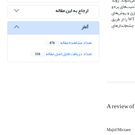
ی می‌شوند. روند
سیب‌های پره و
ارجاع به این مقاله
رژی و روش‌های
تشخیص آسیب WTB، که در آن دستگاه‌ها به صورت خودکار و بی‌سیم هستند، پیشنهاد می‌کند. در نهایت، جهت‌های تحقیقاتی بالقوه، تکنیک‌های تشخیص آسیب WTB را از طریق
نتظار می‌رود که این بررسی دستورالعمل‌هایی را برای بازرسی‌های عملی WTB و همچنین چشم‌اندازهای
آمار
تعداد مشاهده مقاله
476
تعداد دریافت فایل اصل مقاله
316
A review of
Majid Mirzaee