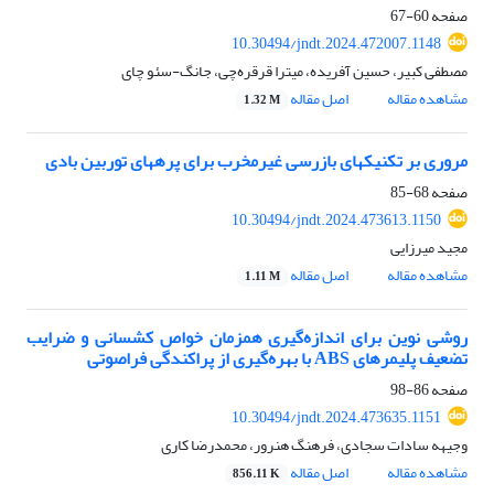
صفحه
60-67
10.30494/jndt.2024.472007.1148
مصطفی کبیر، حسین آفریده، میترا قرقره‌چی، جانگ-سئو چای
مشاهده مقاله
اصل مقاله
1.32 M
مروری بر تکنیک‏های بازرسی غیر‏مخرب برای پره‏های توربین بادی
صفحه
68-85
10.30494/jndt.2024.473613.1150
مجید میرزایی
مشاهده مقاله
اصل مقاله
1.11 M
روشی نوین برای اندازه‌گیری همزمان خواص کشسانی و ضرایب
تضعیف پلیمرهای ABS با بهره‌گیری از پراکندگی فراصوتی
صفحه
86-98
10.30494/jndt.2024.473635.1151
وجیهه سادات سجادی، فرهنگ هنرور، محمدرضا کاری
مشاهده مقاله
اصل مقاله
856.11 K