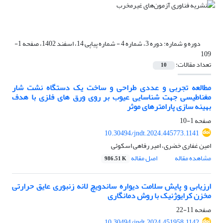
دوره و شماره:
دوره 3، شماره 4 - شماره پیاپی 14، اسفند 1402، صفحه 1-
109
تعداد مقالات:
10
مطالعه تجربی و عددی طراحی و ساخت یک دستگاه نشت شار
مغناطیسی جهت شناسایی عیوب بر روی ورق های فلزی با هدف
بهینه سازی پارامترهای موثر
صفحه
1-10
10.30494/jndt.2024.445773.1141
امین غفاری خضری، امیر رفاهی اسکوئی
مشاهده مقاله
اصل مقاله
986.51 K
ارزیابی و پایش سلامت دیواره ساندویچ لانه زنبوری عایق حرارتی
مخزن کرایوژنیک با روش دمانگاری
صفحه
11-22
10.30494/jndt.2024.451958.1142