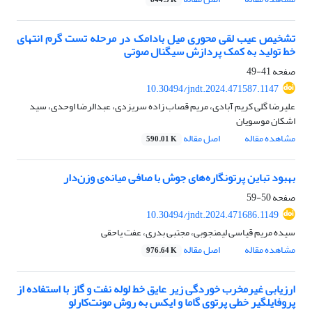
844.3 K
تشخیص عیب لقی محوری میل بادامک در مرحله تست گرم انتهای
خط تولید به کمک پردازش سیگنال صوتی
صفحه
41-49
10.30494/jndt.2024.471587.1147
علیرضا گلی کریم آبادی، مریم قصاب زاده سریزدی، عبدالرضا اوحدی، سید
اشکان موسویان
مشاهده مقاله
اصل مقاله
590.01 K
بهبود تباین پرتونگاره‌های جوش با صافی میانه‌ی وزن‌دار
صفحه
50-59
10.30494/jndt.2024.471686.1149
سیده مریم قیاسی لیمنجوبی، مجتبی بدری، عفت یاحقی
مشاهده مقاله
اصل مقاله
976.64 K
ارزیابی غیرمخرب خوردگی زیر عایق خط لوله نفت و گاز با استفاده از
پروفایلگیر خطی پرتوی گاما و ایکس به روش مونت‌کارلو