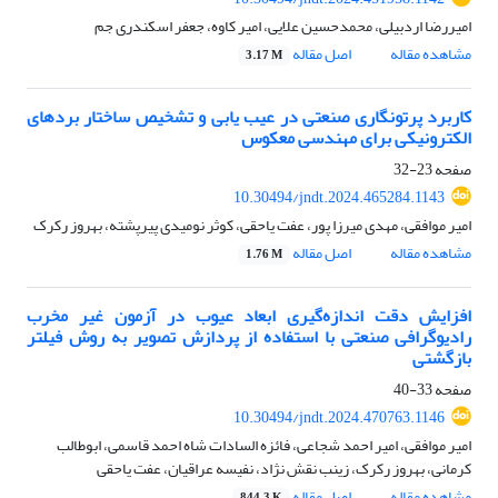
امیررضا اردبیلی، محمدحسین علایی، امیر کاوه، جعفر اسکندری جم
مشاهده مقاله
اصل مقاله
3.17 M
کاربرد پرتونگاری صنعتی در عیب یابی و تشخیص ساختار بردهای
الکترونیکی برای مهندسی معکوس
صفحه
23-32
10.30494/jndt.2024.465284.1143
امیر موافقی، مهدی میرزا پور، عفت یاحقی، کوثر نومیدی پیرپشته، بهروز رکرک
مشاهده مقاله
اصل مقاله
1.76 M
افزایش دقت اندازه‌گیری ابعاد عیوب در آزمون غیر مخرب
رادیوگرافی صنعتی با استفاده از پردازش تصویر به روش فیلتر
بازگشتی
صفحه
33-40
10.30494/jndt.2024.470763.1146
امیر موافقی، امیر احمد شجاعی، فائزه السادات شاه احمد قاسمی، ابوطالب
کرمانی، بهروز رکرک، زینب نقش نژاد، نفیسه عراقیان، عفت یاحقی
مشاهده مقاله
اصل مقاله