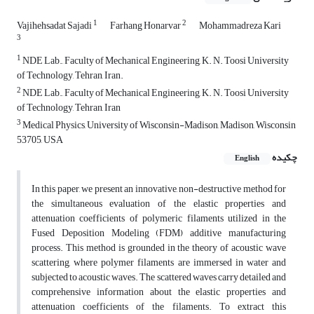
1
2
Vajihehsadat Sajadi
Farhang Honarvar
Mohammadreza Kari
3
1
NDE Lab., Faculty of Mechanical Engineering, K. N. Toosi University
of Technology, Tehran, Iran.
2
NDE Lab., Faculty of Mechanical Engineering, K. N. Toosi University
of Technology, Tehran, Iran
3
Medical Physics, University of Wisconsin-Madison, Madison, Wisconsin
53705, USA
چکیده
English
In this paper, we present an innovative, non-destructive method for
the simultaneous evaluation of the elastic properties and
attenuation coefficients of polymeric filaments utilized in the
Fused Deposition Modeling (FDM) additive manufacturing
process. This method is grounded in the theory of acoustic wave
scattering, where polymer filaments are immersed in water and
subjected to acoustic waves. The scattered waves carry detailed and
comprehensive information about the elastic properties and
attenuation coefficients of the filaments. To extract this