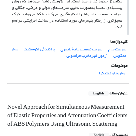
مگاهرتز حدود 12 درصد است. این پژوهش نشان می‌دهد که روش
پیشنهادی نه‌تنها به‌صورت دقیق سرعت‌های طولی و عرضی، چگالی و
ضرایب تضعیف پلیمرها را اندازه‌گیری می‌کند، بلکه می‌تواند درک
عمیق‌تری از رفتار پلیمرهای مورد استفاده در ساخت افزایشی فراهم
کند.
کلیدواژه‌ها
سرعت موج
ضریب تضعیف مادۀ پلیمری
پراکندگی آکوستیک
روش
معکوس
آزمون غیرمخرب فراصوتی
موضوعات
روش‌ها و تکنیک‎ها
عنوان مقاله
English
Novel Approach for Simultaneous Measurement
of Elastic Properties and Attenuation Coefficients
of ABS Polymers Using Ultrasonic Scattering
نویسندگان
English