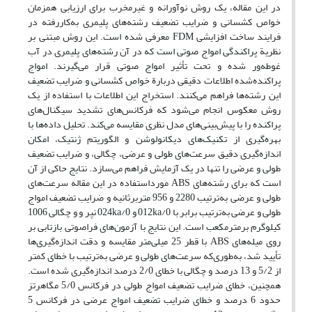
در این مقاله، یک روش نوآورانه و غیرمخرب برای ارزیابی همزمان
خواص کشسانی و ضرایب تضعیف رشته‌های پلیمری به‌کاررفته در
فرایند ساخت افزایشی FDM معرفی شده است. این روش مبتنی بر
نظریة پراکندگی امواج صوتی است که در آن رشته‌های پلیمری در آب
غوطه‌ور شده و تحت تأثیر امواج صوتی قرار می‌گیرند. امواج
پراکنده‌شده اطلاعات دقیقی دربارة خواص کشسانی و ضرایب تضعیف
این رشته‌ها فراهم می‌کنند. استخراج این اطلاعات با استفاده از یک
روش معکوس انجام می‌شود که فرکانس‌های تشدید سیگنال‌های
پراکنده را با پیش‌بینی‌های مدل نظری مقایسه می‌کند. تحلیل داده‌ها با
بهره‌گیری از تکنیک‌های دیکانولوشن و الگوریتم ژنتیک، امکان
اندازه‌گیری دقیق سرعت‌های طولی و عرضی، چگالی، و ضرایب تضعیف
طولی و عرضی را تنها در یک آزمایش فراهم می‌سازد. نتایج حاکی از آن
است که برای رشته‌های ABS مورداستفاده در این مقاله سرعت‌های
طولی و عرضی به‌ترتیب 2280 و 956 متربرثانیه و ضرایب تضعیف امواج
طولی و عرضی به‌ترتیب برابر با 012ka/0 و 024ka/0 نپر و و چگالی 1006
کیلوگرم برمترمکعب است. این نتایج با آزمون‌های فراصوتی بازتابی بر
روی میله‌های ABS با قطر 25 میلی‌متر مقایسه و دقت اندازه‌گیری‌ها
تأیید شد، به‌طوری‌که سرعت‌های طولی و عرضی به‌ترتیب با خطای کمتر
از 5/2 و 13 درصد و چگالی با خطای 2/0 درصد اندازه‌گیری شده است.
همچنین، خطای ضرایب تضعیف امواج طولی در فرکانس 5/0 مگاهرتز
حدود 6 درصد و خطای ضرایب تضعیف امواج عرضی در فرکانس 5