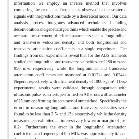
information, we employ an inverse method that involves
comparing the resonance frequencies observed in the scattered
signals with the predictions made by a theoretical model. Our data
analysis process integrates advanced techniques, including
deconvolution and genetic algorithms, which enable the precise and
accurate measurement of critical parameters such as longitudinal
and transverse velocities, density, and both longitudinal and
transverse attenuation coefficients in a single experiment. The
findings from our experiments reveal that, for the ABS filaments
studied, the longitudinal and transverse velocities are 2280 m/s and
956 m/s, respectively, while the longitudinal and transverse
attenuation coefficients are measured at 0.012ka and 0.024ka
Nepers, respectively, with a filament density of 1006 kg/m³. These
experimental results were validated through comparison with
ultrasonic pulse-echo tests performed on ABS rods with a diameter
of 25 mm, confirming the accuracy of our method. Specifically, the
errors in measuring longitudinal and transverse velocities were
found to be less than 2.5% and 13%, respectively, while the density
measurement exhibited an impressively low error margin of just
0.2%. Furthermore, the error in the longitudinal attenuation
coefficient at a frequency of 0.5 MHz was approximately 6%, and