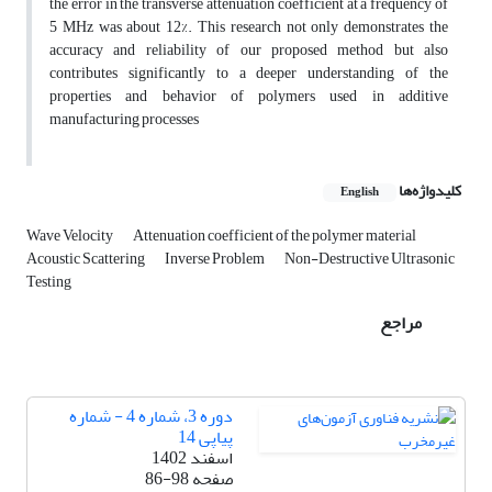
the error in the transverse attenuation coefficient at a frequency of
5 MHz was about 12%. This research not only demonstrates the
accuracy and reliability of our proposed method but also
contributes significantly to a deeper understanding of the
properties and behavior of polymers used in additive
manufacturing processes
کلیدواژه‌ها
English
Wave Velocity
Attenuation coefficient of the polymer material
Acoustic Scattering
Inverse Problem
Non-Destructive Ultrasonic
Testing
مراجع
دوره 3، شماره 4 - شماره
پیاپی 14
اسفند 1402
صفحه
86-98