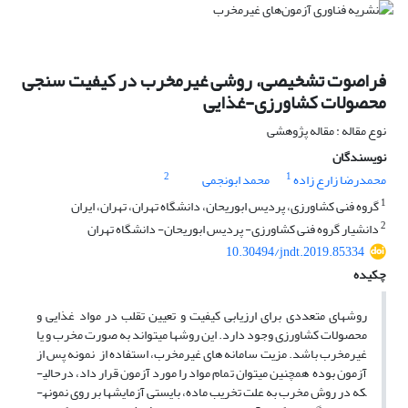
فراصوت تشخیصی، روشی غیرمخرب در کیفیت سنجی
محصولات کشاورزی-غذایی
نوع مقاله : مقاله پژوهشی
نویسندگان
2
1
محمدرضا زارع زاده
محمد ابونجمی
1
گروه فنی کشاورزی، پردیس ابوریحان، دانشگاه تهران، تهران، ایران
2
دانشیار گروه فنی کشاورزی- پردیس ابوریحان- دانشگاه تهران
10.30494/jndt.2019.85334
چکیده
روش­های متعددی برای ارزیابی کیفیت و تعیین تقلب در مواد غذایی و
محصولات کشاورزی وجود دارد. این روش­ها می­تواند به صورت مخرب و یا
غیرمخرب باشد. مزیت سامانه های غیرمخرب، استفاده از نمونه پس از
آزمون بوده همچنین می­توان تمام مواد را مورد آزمون قرار داد، درحالی­
که در روش مخرب به علت تخریب ماده، بایستی آزمایش­ها بر روی نمونه­