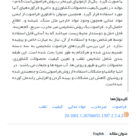
ها صورت گیرد. یکی از آزمون­های غیرمخرب روش فراصوتی است که می­
تواند در تعیین کیفیت محصولات کشاورزی و دامی و فرآورده­های آن­ها
مورد استفاده قرار گیرد. همچنین می­توان با فناوری فراصوت از ایمنی
مواد غذایی همچون وجود مواد خارجی مثل سنگ، شیشه و.. اطلاع
حاصل کرد. فراصوت یک روش تشخیصی غیر مخرب، سریع، کم هزینه،
قابل حمل و دوستدار محیط زیست می­باشد که به آسانی قابل استفاده
توسط هرشخص بوده و استفاده از آن، نیاز به مهارت خاص و پیچیده
ندارد. در این بررسی کاربردهای فراصوت تشخیصی به سه دسته
تقسیم بندی شده و هرکدام به طور مجزا بحث شده است. این طبقه
بندی شامل تشخیص تقلب و تعیین کیفیت محصولات کشاورزی،
محصولات دامی و طیور و روغن ها، آب میوه ها و مایعات می باشند. در
انتها چالش­ها و مشکلات استفاده از روش فراصوتی بحث و جمع­بندی شده
و روش­های کاهش این مشکلات و بهینه کردن و افزایش راندمان آورده
شده است.
کلیدواژه‌ها
فراصوت
غیرمخرب
مواد غذایی
کیفیت
تقلب
20.1001.1.26766655.1397.2.3.4.2
عنوان مقاله
English