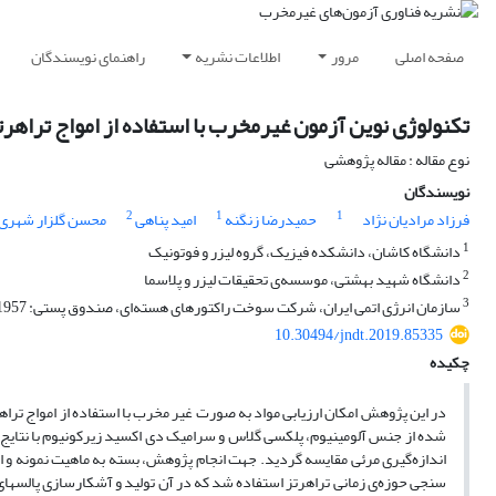
صفحه اصلی
مرور
اطلاعات نشریه
راهنمای نویسندگان
تکنولوژی نوین آزمون غیرمخرب با استفاده از امواج تراهرت
نوع مقاله : مقاله پژوهشی
نویسندگان
2
1
1
فرزاد مرادیان نژاد
حمیدرضا زنگنه
امید پناهی
محسن گلزار شهری
1
دانشگاه کاشان، دانشکده فیزیک، گروه لیزر و فوتونیک
2
دانشگاه شهید بهشتی، موسسه‌ی تحقیقات لیزر و پلاسما
3
سازمان انرژی اتمی ایران، شرکت سوخت راکتورهای هسته‌ای، صندوق پستی: 1957-81465
10.30494/jndt.2019.85335
چکیده
در این پژوهش امکان ارزیابی مواد به صورت غیر مخرب با استفاده از امواج تر
شده از جنس آلومینیوم، پلکسی گلاس و سرامیک دی اکسید زیرکونیوم با نتایج 
اندازه‌گیری مرئی مقایسه گردید. جهت انجام پژوهش، بسته به ماهیت نمونه و ا
سنجی حوزه‌ی زمانی تراهرتز استفاده شد که در آن تولید و آشکارسازی پالسهای ا