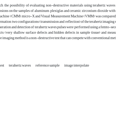
rch, the possibility of evaluating non-destructive materials using terahertz waves
nsions on the samples of aluminum, plexiglas and ceramic zirconium dioxide with
chine (CMM), micro-X and Visual Measurement Machine (VMM) was compared. In or
rmation, two configurations (transmission and reflection) of the terahertz imaging
eration and detection of terahertz waves pulses were performed using a femto-secon
ects (very shallow surface defects and hidden defects in sample tissue) and mea
e imaging method is a non-destructive test that can compete with conventional me
test
terahertz waves
reference sample
image interpolate