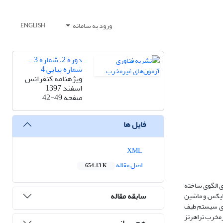
ورود به سامانه
ENGLISH
دوره 2، شماره 3 -
شماره پیاپی 4
ویژه‎نامه کنفرانس
اسفند 1397
صفحه
42-49
فایل ها
XML
اصل مقاله
654.13 K
ی الگوی ساخته
سابقه مقاله
وایکس و ماشین
ه‌ی سیستم طیف
یرمخرب تراهرتز
هم رسانی