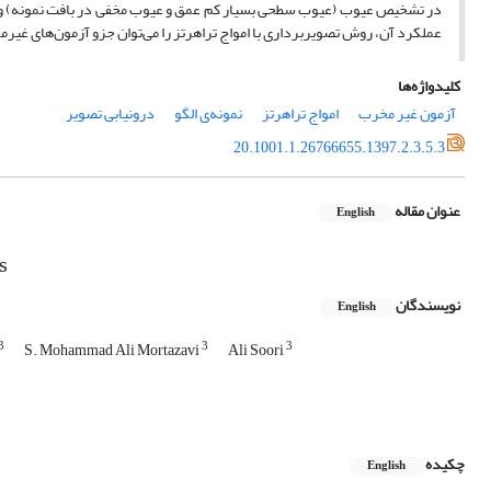
در تشخیص عیوب (عیوب سطحی بسیار کم عمق و عیوب مخفی در بافت نمونه) و اند
عملکرد آن، روش تصویربرداری با امواج تراهرتز را می‌توان جزو آزمون‌های غی
کلیدواژه‌ها
آزمون غیر مخرب
امواج تراهرتز
نمونه‌ی الگو
درونیابی تصویر
20.1001.1.26766655.1397.2.3.5.3
عنوان مقاله
English
s
نویسندگان
English
3
3
3
S. Mohammad Ali Mortazavi
Ali Soori
چکیده
English