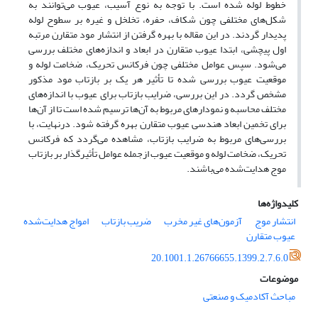
خطوط لوله شده است. با توجه به نوع آسیب، عیوب می‌توانند به
شکل‌های مختلفی چون شکاف، حفره، تخلخل و غیره بر سطوح لوله
پدیدار گردند. در این مقاله با بهره گرفتن از انتشار مود متقارن مرتبه
اول پیچشی، ابتدا عیوب متقارن در ابعاد و اندازه‌های مختلف بررسی
می‌شود. سپس عوامل مختلفی چون فرکانس تحریک، ضخامت لوله و
موقعیت عیوب بررسی شده تا تأثیر هر یک بر بازتاب مود مذکور
مشخص گردد. در این بررسی، ضرایب بازتاب برای عیوب با اندازه‌های
مختلف محاسبه و نمودار‌های مربوط به آن‌ها ترسیم شده است تا از آن‌ها
برای تخمین ابعاد هندسی عیوب متقارن بهره گرفته شود. درنهایت، با
بررسی‌های مربوط به ضرایب بازتاب، مشاهده می‌گردد که فرکانس
تحریک، ضخامت لوله و موقعیت عیوب ازجمله عوامل تأثیرگذار بر بازتاب
موج هدایت‌شده می‌باشند.
کلیدواژه‌ها
انتشار موج
آزمون‌های غیر مخرب
ضریب بازتاب
امواج هدایت‌شده
عیوب متقارن
20.1001.1.26766655.1399.2.7.6.0
موضوعات
مباحث آکادمیک و صنعتی