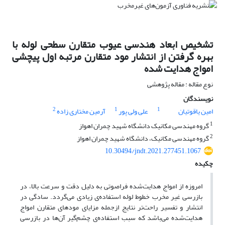
تشخیص ابعاد هندسی عیوب متقارن سطحی لوله با
بهره گرفتن از انتشار مود متقارن مرتبه اول پیچشی
امواج هدایت‌ شده
نوع مقاله : مقاله پژوهشی
نویسندگان
2
1
1
امین یاقوتیان
علی ولی پور
آرمین مختاری زاده
1
گروه مهندسی مکانیک دانشگاه شهید چمران اهواز
2
گروه مهندسی مکانیک، دانشگاه شهید چمران اهواز
10.30494/jndt.2021.277451.1067
چکیده
امروزه از امواج هدایت‌شده فراصوتی به دلیل دقت و سرعت بالا، در
بازرسی غیر مخرب خطوط لوله استفاده‌ی زیادی می‌گردد. سادگی در
انتشار و تفسیر راحت‌تر نتایج ازجمله مزایای مودهای متقارن امواج
هدایت‌شده می‌باشد که سبب استفاده‌ی چشم‌گیر آن‌ها در بازرسی