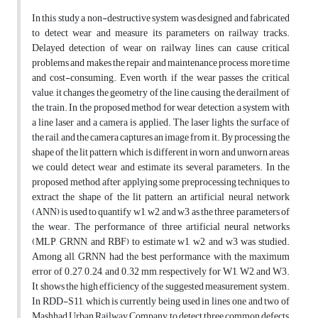
In this study a non-destructive system was designed and fabricated
to detect wear and measure its parameters on railway tracks.
Delayed detection of wear on railway lines can cause critical
problems and makes the repair and maintenance process more time
and cost-consuming. Even worth, if the wear passes the critical
value, it changes the geometry of the line, causing the derailment of
the train. In the proposed method for wear detection, a system with
a line laser and a camera is applied. The laser lights the surface of
the rail, and the camera captures an image from it. By processing the
shape of the lit pattern, which is different in worn and unworn areas,
we could detect wear and estimate its several parameters. In the
proposed method, after applying some preprocessing techniques to
extract the shape of the lit pattern, an artificial neural network
(ANN) is used to quantify w1, w2, and w3 as the three parameters of
the wear. The performance of three artificial neural networks
(MLP, GRNN, and RBF) to estimate w1, w2, and w3 was studied.
Among all, GRNN had the best performance with the maximum
error of 0.27, 0.24, and 0.32 mm, respectively for W1, W2, and W3.
It shows the high efficiency of the suggested measurement system.
In RDD-S11, which is currently being used in lines one and two of
Mashhad Urban Railway Company to detect three common defects,