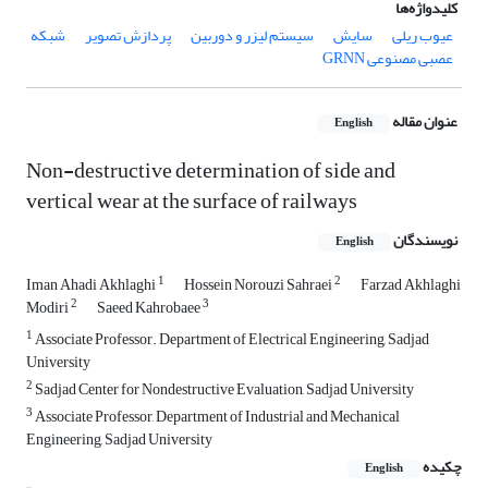
کلیدواژه‌ها
عیوب ریلی
سایش
سیستم لیزر و دوربین
پردازش تصویر
شبکه
عصبی مصنوعی GRNN
عنوان مقاله
English
Non-destructive determination of side and
vertical wear at the surface of railways
نویسندگان
English
1
2
Iman Ahadi Akhlaghi
Hossein Norouzi Sahraei
Farzad Akhlaghi
2
3
Modiri
Saeed Kahrobaee
1
Associate Professor. Department of Electrical Engineering, Sadjad
University
2
Sadjad Center for Nondestructive Evaluation, Sadjad University
3
Associate Professor, Department of Industrial and Mechanical
Engineering, Sadjad University
چکیده
English