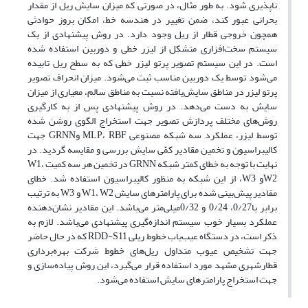
ناپذیری شود. به طور مثال، در صورتی که میزان سایش ریل از مقدار
بحرانی عبور کند، ضمن تغییر در هندسه خط، امکان بروز حوادثی
همچون خروجی قطار از ریل وجود دارد. در روش پیشنهادی از یک
سیستم سخت‌افزاری متشکل از لیزر خطی و دوربین استفاده شده
است. در این سیستم تصویر پرتو لیزر خطی که به سطح ریل تابیده
می‌شود توسط یک دوربین مناسب ثبت می‌شود. میزان انحراف تصویر
پرتو لیزر در مناطق سایش‌یافته نسبت به مناطق سالم، معیاری از میزان
سایش به دست می‌دهد. در روش پیشنهادی پس از به کارگیری
روش‌های مختلف پردازش تصویر جهت استخراج الگوی روشن شده
توسط لیزر، عملکرد سه شبکه مصنوعی MLP، RBF وGRNN جهت
کالیبراسیون و تخمین مقادیر کمّی سایش بررسی و مقایسه گردید. در
نهایت با توجه به خطای کمتر شبکه GRNN در تخمین هر سه کمیت W1،
W2و W3، از این شبکه به منظور کالیبراسیون استفاده شد. خطای
مقادیر پیش‌بینی شده برای پارامترهای سایش W1، W2 و W3 به ترتیب
برابر با0/27، 0/24 و 0/32میلی‌متر می‌باشد. این مقادیر نشان‌دهنده
عملکرد بسیار خوب سیستم اندازه‌گیری پیشنهادی می‌باشد. لازم به
ذکر است، در دستگاه عیب‌یاب خطوط ریلی RDD-S11 که در حال حاضر
جهت تشخیص عیوب متداول ریل‌های خطوط شرکت بهره‌برداری
قطارشهری مشهد مورد استفاده قرار می‌گیرد، این روش پیاده‌سازی و
جهت استخراج پارامتر‌های سایش استفاده می‌شود.