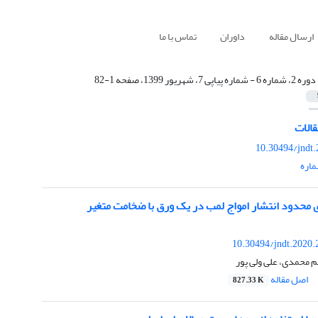
ارسال مقاله
داوران
تماس با ما
دوره 2، شماره 6 - شماره پیاپی 7، شهریور 1399، صفحه 1-82
الات
10.30494/jndt
اره
 محدود انتشار امواج لمب در یک ورق با ضخامت متغیر
10.30494/jndt.2020.
م محمدی، علی ولی پور
اصل مقاله
827.33 K