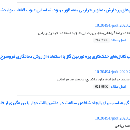
‌های پردازش تصاویر حرارتی به‌منظور بهبود شناسایی عیوب قطعات تولید
10.30494/jndt.2020.
محمدرضا فراهانی، مجتبی رضایی حاجیده، محمد حیدری رارانی
اصل مقاله
767.73 K
 کانال‌های خنک‌کاری پره توربین گاز با استفاده از روش دمانگاری فروسرخ
10.30494/jndt.2020.
محمد چراغزاده، داوود اکبری، محمدرضا فراهانی
اصل مقاله
621.88 K
ژگی مناسب برای ایجاد شاخص سلامت در ماشین‌آلات دوار با بهره‌گیری از 
10.30494/jndt.2020.
مد ریاحی