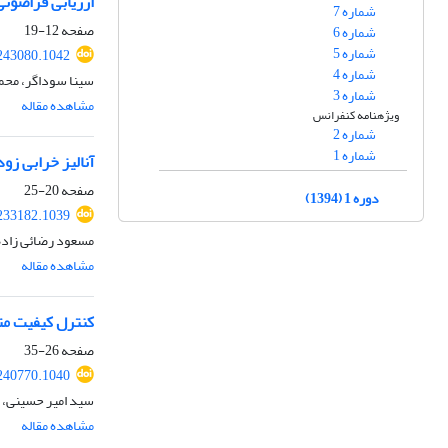
ارزیابی فراصوتی 
شماره 7
صفحه
12-19
شماره 6
شماره 5
243080.1042
شماره 4
سینا سوداگر، محم
شماره 3
مشاهده مقاله
ویژه‎نامه کنفرانس
شماره 2
شماره 1
آنالیز خرابی زو
صفحه
20-25
دوره 1 (1394)
233182.1039
مسعود رضائی زاده
مشاهده مقاله
کنترل کیفیت متالورژیکی آلیاژ آلومینیم 
صفحه
26-35
240770.1040
سید امیر حسینی، 
مشاهده مقاله