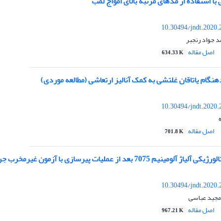
با استفاده از مدهای مرتبه بالای امواج لمب
10.30494/jndt.2020.
د جواد رنجبر
اصل مقاله
634.33 K
دهنگام یاتاقان غلتشی به کمک آنالیز ارتعاشی (مطالعه موردی)
10.30494/jndt.2020.
اصل مقاله
701.8 K
7075 بعد از عملیات پیرسازی با آزمون غیرمخرب جریان گردابی
10.30494/jndt.2020.
مجید عباسی
اصل مقاله
967.21 K