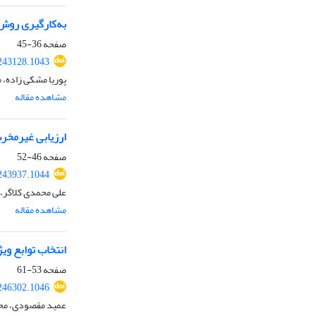
به‌کارگیری روش
صفحه
36-45
243128.1043
پوریا مشکی زاده، 
مشاهده مقاله
ارزیابی غیرمخرب
صفحه
46-52
243937.1044
علی محمدی کلاگر، 
مشاهده مقاله
انتخاب توابع وی
صفحه
53-61
246302.1046
عمید مقصودی، مح